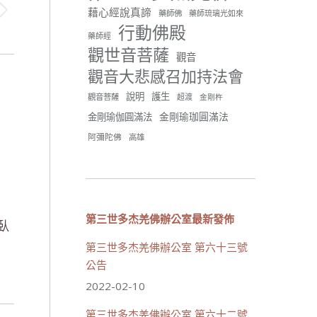
分享
藉心經說真諦
藥師佛
藥師琉璃光如來
行動佛殿
藥師經
觀世音菩薩
世界佛教正心會
觀音
June 21, 2026, 12:54 AM
觀音大悲感召加持法會
週日（6/21）將於世界佛教正
說明
護生
觀音菩薩
超渡
心會金龜山三寶殿...
觀看更多
金剛杵
金剛瑜珈圓滿法
金剛瑜伽圓滿法
阿彌陀佛
高雄
34 則留言
70
分享
第三世多杰羌佛辦公室最新發佈
臥
第三世多杰羌佛辦公室 第六十三號
載入更多
公告
2022-02-10
第三世多杰羌佛辦公室 第六十二號