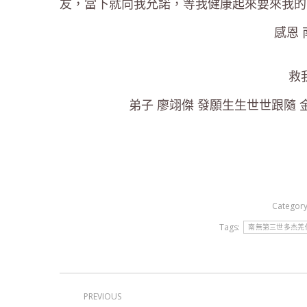
友，當下就向我允諾，等我健康起來要來我的
感恩
救
弟子 廖翊傑 發願生生世世跟隨
Categor
Tags:
南無第三世多杰羌
Post
PREVIOUS