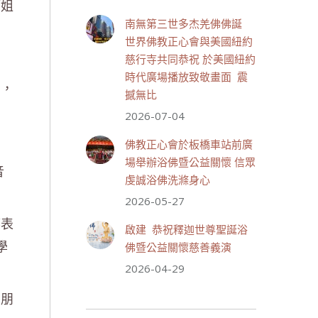
師姐
July 19, 2026, 1:40 AM
南無第三世多杰羌佛佛誕
週日（7/19）將於世界佛教正
世界佛教正心會與美國紐約
心會金龜山三寶殿...
觀看更多
慈行寺共同恭祝 於美國紐約
時代廣場播放致敬畫面 震
恩，
撼無比
2026-07-04
27 則留言
53
佛教正心會於板橋車站前廣
分享
場舉辦浴佛暨公益關懷 信眾
音
虔誠浴佛洗滌身心
2026-05-27
世界佛教正心會
July 19, 2026, 1:38 AM
都表
啟建 恭祝釋迦世尊聖誕浴
週日（7/19）將於世界佛教正
學
佛暨公益關懷慈善義演
心會金龜山三寶殿...
觀看更多
2026-04-29
的朋