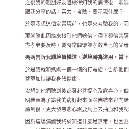
之後我的親朋好友陸續得知我的病情後，媽媽
跟我分享的話：業力、考驗、要示現什麼？
於是我想這個定業現前，也是來考驗我的，因
那就隨此因緣來接引他們唸佛，種下與佛菩薩
盡孝更要及時，要時常關懷並孝敬自己的父母
媽媽告訴我
順境資糧道、逆境轉為道用，當下
於是我就和媽媽一個一個的打電話，告訴他們
菩薩加持讓我身體健康。
沒想到他們聽到後都發起菩提心及歡喜心，個
明願意為了讓我的病好起來而唸佛號來迴向給
聽到後，更大發慈悲心說要馬上去抽血和我配
因爲這場病讓我終於知道什麼是無常，也因為