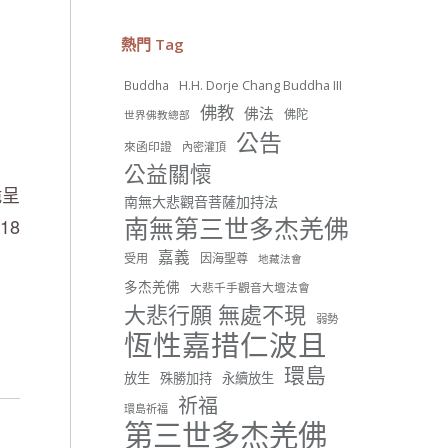
25 則留言
54
熱門 Tag
分享
H.H. Dorje Chang Buddha III
Buddha
佛教
佛法
佛陀
世界佛教總部
世界佛教正心會
公告
來函印證
內密灌頂
June 22, 2026, 10:11 AM
公益關懷
[世界佛教正心會 新聞報導]
跪呈
正心會行善列車開向花蓮基
南無大悲觀音菩薩加持法
隆， 關心榮民、榮眷及遺孤！
南無第三世多杰羌佛
/18
#正心會
嘉義
受用
因海聖尊
地藏法會
#新北記者職業工會
#基隆榮服處
多杰羌佛
大悲千手觀音大壇法會
#花蓮榮家
大悲行願 無處不現
弱勢
恆性嘉措仁波且
環島
放生
殊勝加持
永續放生
祈福
環島祈福
42 則留言
91
第三世多杰羌佛