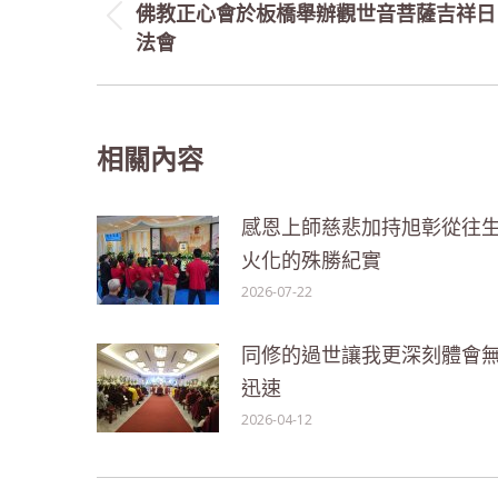
navigation
佛教正心會於板橋舉辦觀世音菩薩吉祥日
Previous
法會
post:
相關內容
感恩上師慈悲加持旭彰從往
火化的殊勝紀實
2026-07-22
同修的過世讓我更深刻體會
迅速
2026-04-12