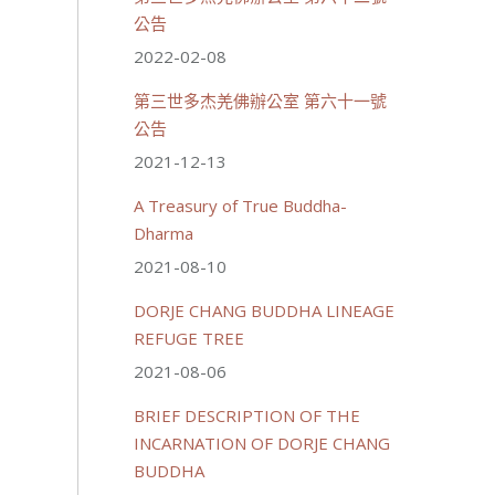
公告
2022-02-08
第三世多杰羌佛辦公室 第六十一號
公告
2021-12-13
A Treasury of True Buddha-
Dharma
2021-08-10
DORJE CHANG BUDDHA LINEAGE
REFUGE TREE
2021-08-06
BRIEF DESCRIPTION OF THE
INCARNATION OF DORJE CHANG
BUDDHA