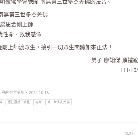
明徹佛學會聴聞 南無第三世多杰羌佛的法音。
 南無第三世多杰羌佛
感恩金剛上師
我性命、救我慧命
 金剛上師渡眾生，接引一切眾生聞聽如來正法！
弟子 廖翊傑 頂禮
111/10
y:
殊勝加持受用
2022-10-18
佛
恆性嘉措仁波且
無常
第三世多杰羌佛
NEXT