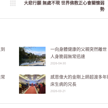
大悲行願 無處不現 世界佛教正心會關懷弱
Next
勢
post:
生到
一向身體健康的父親突然離世
人身脆弱無常迅速
2026-04-30
無常
感恩偉大的金剛上師超渡多年
床生病的兄長
2026-03-21