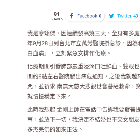
91
Facebook
0
Twitter
43
SHARES
我是廖翊傑，因連續發高燒三天，全身有多處
年9月28日到台北市立萬芳醫院掛急診，因
白血病」，立刻緊急安排作化療。
化療期間引發肺部嚴重浸潤口吐鮮血、雙眼也嚴
間約6點左右醫院發出病危通知，之後我就越
咒，並祈求 南無大慈大悲觀世音菩薩救命，
就慢慢穩定下來。
此時我想起 金剛上師在電話中告訴我要發菩
事，並放下一切，我決定不結婚也不交女朋友
多杰羌佛的如來正法。