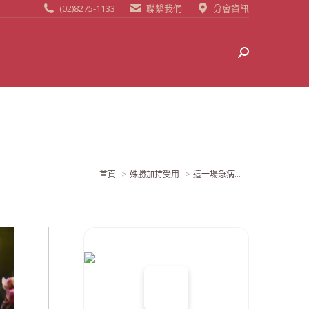
(02)8275-1133
聯繫我們
分會資訊
Search:
當前位置:
首頁
殊勝加持受用
這一場急病...