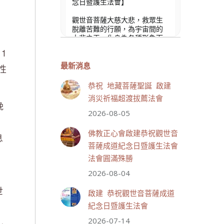
念日暨護生法會】
觀世音菩薩大慈大悲，救眾生
脫離苦難的行願，為宇宙間的
大悲之王，化身為各種形象而
為眾生說法，尋聲救苦、免災
1
免難、利益蒼生，無剎不現
身，農曆6月19日為觀世音菩薩
最新消息
性
成道紀念日，世界佛教正心會
文殊院、財神會館、桃園金龜
恭祝 地藏菩薩聖誕 啟建
山三寶殿將在8月1日(星期六)於
消災祈福超渡拔薦法會
金龜山三寶殿聯合啟建「恭祝...
晚
觀看更多
2026-08-05
佛教正心會啟建恭祝觀世音
息
菩薩成道紀念日暨護生法會
法會圓滿殊勝
32 則留言
110
2026-08-04
世
分享
啟建 恭祝觀世音菩薩成道
紀念日暨護生法會
2026-07-14
世界佛教正心會