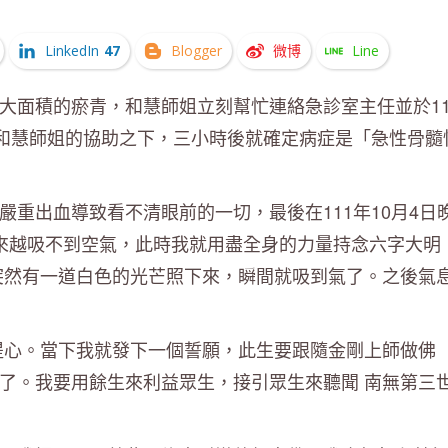
LinkedIn
47
Blogger
微博
Line
大面積的瘀青，和慧師姐立刻幫忙連絡急診室主任並於11
為和慧師姐的協助之下，三小時後就確定病症是「急性骨髓
重出血導致看不清眼前的一切，最後在111年10月4日
來越吸不到空氣，此時我就用盡全身的力量持念六字大明
突然有一道白色的光芒照下來，瞬間就吸到氣了。之後氣
提心。當下我就發下一個誓願，此生要跟隨金剛上師做佛
了。我要用餘生來利益眾生，接引眾生來聽聞 南無第三