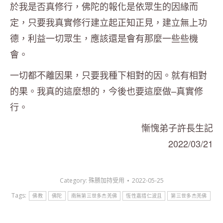
於我是否真修行，佛陀的報化是依眾生的因緣而
定，只要我真實修行建立起正知正見，建立無上功
德，利益一切眾生，應該還是會有那麼一些些機
會。
一切都不離因果，只要我種下相對的因。就有相對
的果。我真的這麼想的，今後也要這麼做–真實修
行。
慚愧弟子許長生記
2022/03/21
Category:
殊勝加持受用
2022-05-25
Tags:
佛教
佛陀
南無第三世多杰羌佛
恆性嘉措仁波且
第三世多杰羌佛