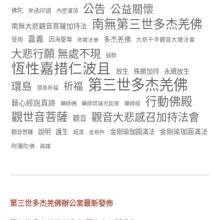
56
26 則留言
公告
公益關懷
佛陀
來函印證
內密灌頂
南無第三世多杰羌佛
分享
南無大悲觀音菩薩加持法
嘉義
多杰羌佛
受用
因海聖尊
大悲千手觀音大壇法會
地藏法會
大悲行願 無處不現
弱勢
世界佛教正心會
恆性嘉措仁波且
June 22, 2026, 10:11 AM
放生
殊勝加持
永續放生
第三世多杰羌佛
[世界佛教正心會 新聞報導]
環島
祈福
環島祈福
正心會行善列車開向花蓮基隆， 關心榮民、榮眷及遺
行動佛殿
孤！
藉心經說真諦
藥師佛
藥師琉璃光如來
藥師經
觀世音菩薩
觀音大悲感召加持法會
#正心會
觀音
#新北記者職業工會
金剛瑜珈圓滿法
說明
護生
金剛瑜伽圓滿法
觀音菩薩
超渡
金剛杵
#基隆榮服處
#花蓮榮家
阿彌陀佛
高雄
第三世多杰羌佛辦公室最新發佈
91
42 則留言