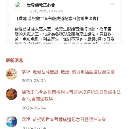
世界佛教正心會
July 20, 2026, 10:47 AM
【啟建 恭祝觀世音菩薩成道紀念日暨護生法會】
觀世音菩薩大慈大悲，救眾生脫離苦難的行願，為宇宙
間的大悲之王，化身為各種形象而為眾生說法，尋聲救
苦、免災免難、利益蒼生，無剎不現身，農曆6月19日為
觀世音菩薩成道紀念日，世界佛教正心會文殊院、財神
會館、桃園金龜山三寶殿將在8月1日(星期六)於金龜山
三寶殿聯合啟建「恭祝...
觀看更多
最新消息
恭祝 地藏菩薩聖誕 啟建 消災祈福超渡拔薦法會
2026-08-05
111
33 則留言
佛教正心會啟建恭祝觀世音菩薩成道紀念日暨護生法
會 法會圓滿殊勝
分享
2026-08-04
啟建 恭祝觀世音菩薩成道紀念日暨護生法會
世界佛教正心會
2026-07-14
July 19, 2026, 1:40 AM