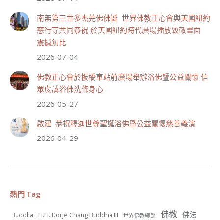
週日（7/19）將於世界佛教正心會金龜山三寶殿...
南無第三世多杰羌佛佛誕 世界佛教正心會與美國紐約
觀看更多
慈行寺共同恭祝 於美國紐約時代廣場播放致敬畫面
震撼無比
2026-07-04
佛教正心會於板橋車站前廣場舉辦浴佛暨公益關懷 信
55
28 則留言
眾虔誠浴佛洗滌身心
分享
2026-05-27
啟建 恭祝釋迦世尊聖誕浴佛暨公益關懷慈善義演
世界佛教正心會
2026-04-29
July 19, 2026, 1:38 AM
週日（7/19）將於世界佛教正心會金龜山三寶殿...
觀看更多
熱門 Tag
佛教
佛法
H.H. Dorje Chang Buddha III
Buddha
世界佛教總部