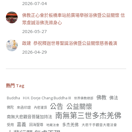
2026-07-04
佛教正心會於板橋車站前廣場舉辦浴佛暨公益關懷 信
55
28 則留言
眾虔誠浴佛洗滌身心
分享
2026-05-27
啟建 恭祝釋迦世尊聖誕浴佛暨公益關懷慈善義演
世界佛教正心會
2026-04-29
July 19, 2026, 1:38 AM
週日（7/19）將於世界佛教正心會金龜山三寶殿...
觀看更多
熱門 Tag
佛教
佛法
H.H. Dorje Chang Buddha III
Buddha
世界佛教總部
56
26 則留言
公告
公益關懷
佛陀
來函印證
內密灌頂
南無第三世多杰羌佛
分享
南無大悲觀音菩薩加持法
嘉義
多杰羌佛
受用
因海聖尊
大悲千手觀音大壇法會
地藏法會