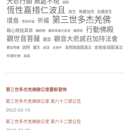
大悲行願 無處不現
弱勢
世界佛教正心會
恆性嘉措仁波且
June 22, 2026, 10:11 AM
放生
殊勝加持
永續放生
第三世多杰羌佛
[世界佛教正心會 新聞報導]
環島
祈福
環島祈福
正心會行善列車開向花蓮基隆， 關心榮民、榮眷及遺
行動佛殿
孤！
藉心經說真諦
藥師佛
藥師琉璃光如來
藥師經
觀世音菩薩
觀音大悲感召加持法會
#正心會
觀音
#新北記者職業工會
金剛瑜珈圓滿法
說明
護生
金剛瑜伽圓滿法
觀音菩薩
超渡
金剛杵
#基隆榮服處
#花蓮榮家
阿彌陀佛
高雄
第三世多杰羌佛辦公室最新發佈
91
42 則留言
分享
第三世多杰羌佛辦公室 第六十三號公告
2022-02-10
第三世多杰羌佛辦公室 第六十二號公告
世界佛教正心會
June 21, 2026, 12:54 AM
2022-02-08