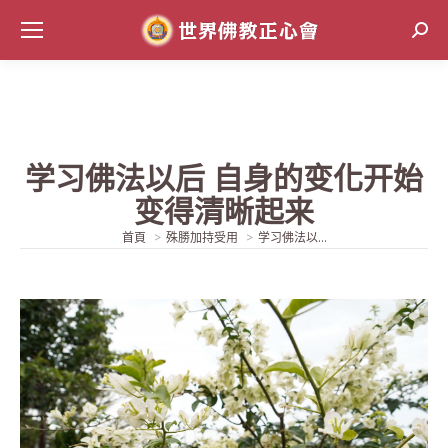
Sear
学习佛法以后 自身的变化开始
变得清晰起来
當前位置:
首頁
殊勝加持受用
学习佛法以...