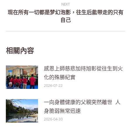
post:
NEXT
现在所有一切都是梦幻泡影，往生后能带走的只有
Next
自己
post:
相關內容
感恩上師慈悲加持旭彰從往生到火
化的殊勝紀實
2026-07-22
一向身體健康的父親突然離世 人
身脆弱無常迅速
2026-04-30