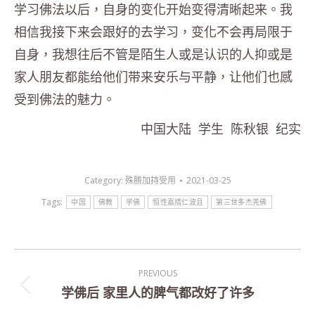
学习佛法以后，自身的变化开始变得清晰起来。我
相信我接下来会跟好的去学习，变化不会再局限于
自身，我想往后不管是陌生人或是认识的人抑或是
家人朋友都能给他们带来安乐与平静，让他们也感
受到佛法的魅力。
中国大陆 学生 陈秋银 纪实
Category:
殊勝加持受用
2021-03-25
Tags:
中国
佛教
学佛
恒性嘉措仁波且
第三世多杰羌佛
Post
PREVIOUS
navigation
学佛后 家里人的脾气都改好了许多
Previous