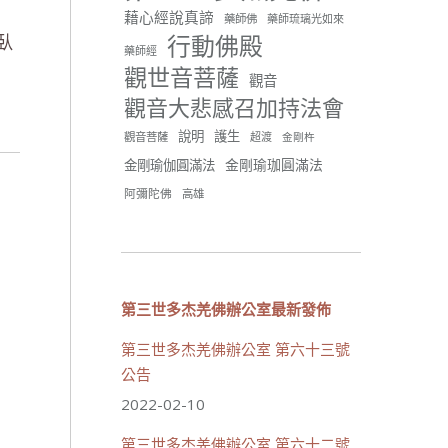
分享
藉心經說真諦
藥師佛
藥師琉璃光如來
行動佛殿
臥
藥師經
觀世音菩薩
世界佛教正心會
觀音
June 21, 2026, 12:54 AM
觀音大悲感召加持法會
週日（6/21）將於世界佛教正
說明
護生
觀音菩薩
超渡
心會金龜山三寶殿...
觀看更多
金剛杵
金剛瑜珈圓滿法
金剛瑜伽圓滿法
阿彌陀佛
高雄
34 則留言
70
分享
第三世多杰羌佛辦公室最新發佈
第三世多杰羌佛辦公室 第六十三號
載入更多
公告
2022-02-10
第三世多杰羌佛辦公室 第六十二號