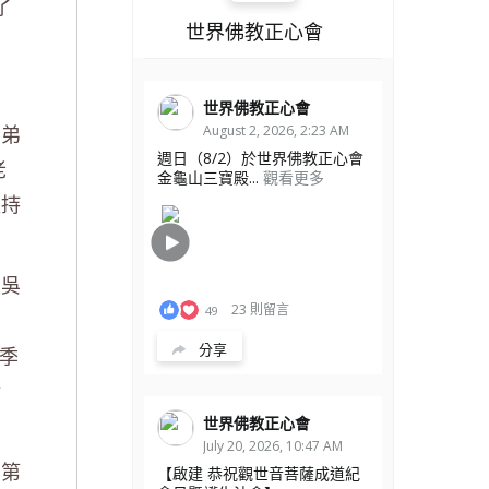
了
世界佛教正心會
世界佛教正心會
有弟
August 2, 2026, 2:23 AM
週日（8/2）於世界佛教正心會
老
金龜山三寶殿...
觀看更多
堅持
東吳
23 則留言
49
分享
與季
情
世界佛教正心會
July 20, 2026, 10:47 AM
的第
【啟建 恭祝觀世音菩薩成道紀