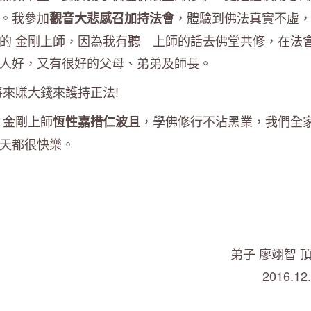
。我參加
，體驗到佛法真實不虛
觀音大悲感召加持法會
的 金剛上師，因為我有聽 上師的話去佛堂共修，在法
人好，又有很好的父母、弟弟及師長。
來賺大錢來護持正法!
 金剛上師
，學佛修行不沾黑業，我們全
恆性嘉措仁波且
天都很快樂。
弟子 廖翊智 
2016.12