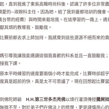
起，直到我進了東吳高職時尚科後，認識了許多位非常
親愛的─淑婉科主任，因為她，給了我到曼都培訓的機會
0萬台幣的經費）與時間來栽培我。在這學習的一路上，遇
厭其煩的教導我、鼓勵我。
比賽前都去求上師加持，我感覺到這些源源不絕而來的
媽引導我讓我能選讀這個我喜歡的科系並且一直鼓勵我
接我下課。
原本平時練習的速度要兩個小時才能完成，比賽時卻超
度真是超前的快，真是太不可思議了，現在回想起比賽
得到佛陀師爺
以境行灌頂傳授
H.H.第三世多杰羌佛
攤屍
無微不至，對於弟子們在佛法上的修學，更是謹慎用心