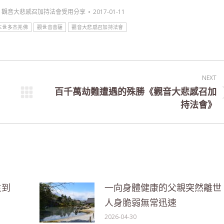
,
觀音大悲感召加持法會受用分享
2017-01-11
三世多杰羌佛
觀世音菩薩
觀音大悲感召加持法會
NEXT
百千萬劫難遭遇的殊勝《觀音大悲感召加
Next
持法會》
post:
生到
一向身體健康的父親突然離世
人身脆弱無常迅速
2026-04-30