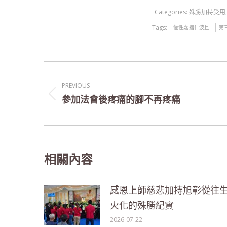
Categories:
殊勝加持受用
Tags:
恆性嘉措仁波且
第
Post
PREVIOUS
navigation
參加法會後疼痛的腳不再疼痛
Previous
post:
相關內容
感恩上師慈悲加持旭彰從往
火化的殊勝紀實
2026-07-22