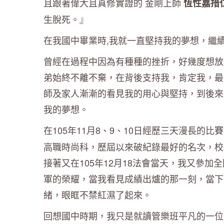
且跟著偉大且真修實證的 金剛上師
恆性嘉措
生脫死。』
在我國中畢業時,我就一直堅持我的夢想，繼
曾經在過程中因為有種種的挫折，好幾度想放
弟始終不離不棄，在背後支持我，肯定我，最
師及家人漸漸的看見我的用心與堅持，到後來
我的夢想。
在105年11月8、9、10日經歷三天漫長的
高職時尚科，歷屆以來破紀錄最好的名次，校
接著又在105年12月18法會當天，我又參
軍的榮耀，當我看見成績出爐的那一刻，當下
緒，眼眶不禁紅濕了起來。
回想國中時期，我只是就讀管樂班平凡的一位