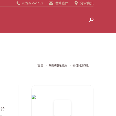
(02)8275-1133
聯繫我們
分會資訊
Search:
當前位置:
首頁
殊勝加持受用
參加法會體...
，並