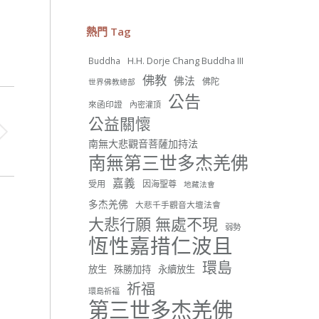
26 則留言
56
熱門 Tag
分享
H.H. Dorje Chang Buddha III
Buddha
佛教
佛法
佛陀
世界佛教總部
世界佛教正心會
公告
來函印證
內密灌頂
June 22, 2026, 10:11 AM
公益關懷
[世界佛教正心會 新聞報導]
正心會行善列車開向花蓮基
南無大悲觀音菩薩加持法
隆， 關心榮民、榮眷及遺孤！
南無第三世多杰羌佛
#正心會
嘉義
受用
因海聖尊
地藏法會
#新北記者職業工會
#基隆榮服處
多杰羌佛
大悲千手觀音大壇法會
#花蓮榮家
大悲行願 無處不現
弱勢
恆性嘉措仁波且
環島
放生
殊勝加持
永續放生
祈福
環島祈福
42 則留言
91
第三世多杰羌佛