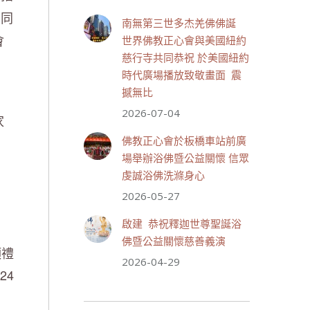
July 19, 2026, 1:40 AM
，同
南無第三世多杰羌佛佛誕
週日（7/19）將於世界佛教正
會
世界佛教正心會與美國紐約
心會金龜山三寶殿...
觀看更多
慈行寺共同恭祝 於美國紐約
時代廣場播放致敬畫面 震
撼無比
2026-07-04
家
28 則留言
55
佛教正心會於板橋車站前廣
分享
場舉辦浴佛暨公益關懷 信眾
虔誠浴佛洗滌身心
2026-05-27
世界佛教正心會
July 19, 2026, 1:38 AM
啟建 恭祝釋迦世尊聖誕浴
週日（7/19）將於世界佛教正
佛暨公益關懷慈善義演
心會金龜山三寶殿...
觀看更多
頂禮
2026-04-29
.24