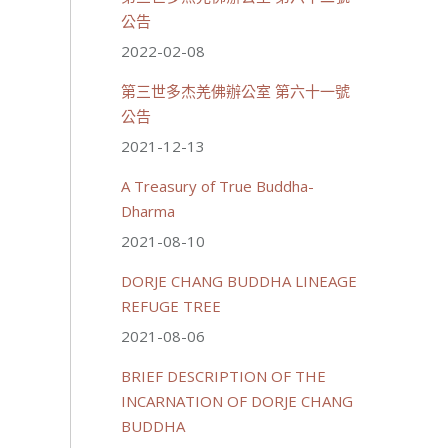
公告
2022-02-08
第三世多杰羌佛辦公室 第六十一號
公告
2021-12-13
A Treasury of True Buddha-
Dharma
2021-08-10
DORJE CHANG BUDDHA LINEAGE
REFUGE TREE
2021-08-06
BRIEF DESCRIPTION OF THE
INCARNATION OF DORJE CHANG
BUDDHA