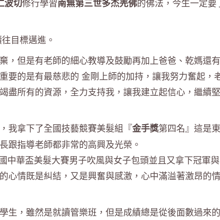
修行學習
的佛法，今生一定要
仁波切
南無第三世多杰羌佛
續往目標邁進。
棄，但是有老師的細心教導及鼓勵再加上爸爸、乾媽還
重要的是有最慈悲的 金剛上師的加持，讓我努力奮起，
竭盡所有的資源，全力支持我，讓我建立起信心，繼續
比賽，我拿下了全國技藝競賽美髮組『
第四名』這是
金手獎
長跟指導老師都非常的高興及光榮。
加全國中華盃美髮大賽男子吹風與女子包頭並且又拿下冠軍
的心情既是糾結，又是興奮與感激，心中滿溢著激昂的
學生，雖然是就讀管樂班，但是成績總是從後面數過來