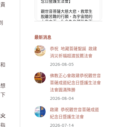
念日暨護生法會】
盡責
觀世音菩薩大慈大悲，救眾生
。
脫離苦難的行願，為宇宙間的
到
大悲之王，化身為各種形象而
為眾生說法，尋聲救苦、免災
免難、利益蒼生，無剎不現
身，農曆6月19日為觀世音菩薩
最新消息
成道紀念日，世界佛教正心會
貴
文殊院、財神會館、桃園金龜
恭祝 地藏菩薩聖誕 啟建
山三寶殿將在8月1日(星期六)於
消災祈福超渡拔薦法會
金龜山三寶殿聯合啟建「恭祝...
觀看更多
；和
2026-08-05
佛教正心會啟建恭祝觀世音
菩薩成道紀念日暨護生法會
乎想
法會圓滿殊勝
當下
33 則留言
111
2026-08-04
分享
啟建 恭祝觀世音菩薩成道
拙火
紀念日暨護生法會
的指
2026-07-14
世界佛教正心會