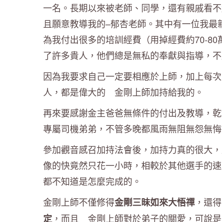
一名。長期以來被老師、同學，還有親戚看不
且願意教導我的–郁杏老師。其中有一位我最
為我付出很多的培訓經費（用掉經費約70-8
了許多貴人，他們總是無私的奉獻與指導，不
因為我要求自己一定要相應於上師，加上每次
人，都是偉大的 金剛上師加持給我的。
再來要感謝金主爸爸無條件的付出及教導，乾
專屬司機弟弟，不管多晚都風雨無阻無怨無悔
參加觀音感召加持法會後，加持力真的很大，
像的快竟然只花一小時，相較於其他選手的速
都不知道是怎麼完成的。
金剛上師不僅修得
，還
金剛三昧如來大悟禪
，而且 金剛上師對於弟子的關愛，可說是
定