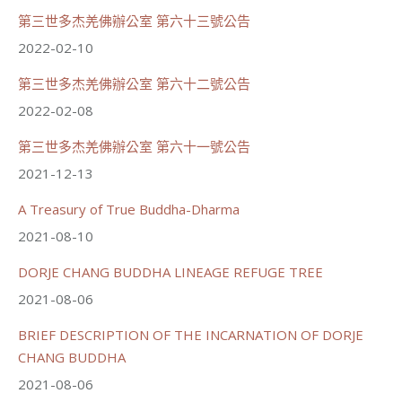
觀看更多
第三世多杰羌佛辦公室 第六十三號公告
2022-02-10
第三世多杰羌佛辦公室 第六十二號公告
2022-02-08
56
26 則留言
第三世多杰羌佛辦公室 第六十一號公告
分享
2021-12-13
A Treasury of True Buddha-Dharma
世界佛教正心會
June 22, 2026, 10:11 AM
2021-08-10
[世界佛教正心會 新聞報導]
正心會行善列車開向花蓮基隆， 關心榮民、榮眷及遺
DORJE CHANG BUDDHA LINEAGE REFUGE TREE
孤！
2021-08-06
#正心會
BRIEF DESCRIPTION OF THE INCARNATION OF DORJE
#新北記者職業工會
#基隆榮服處
CHANG BUDDHA
#花蓮榮家
2021-08-06