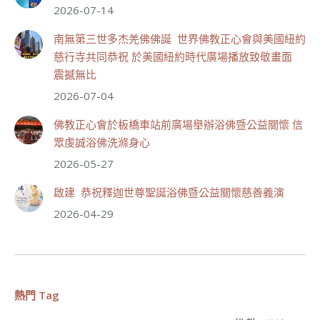
2026-07-14
【啟建 恭祝觀世音菩薩成道紀念日暨護生法會】
南無第三世多杰羌佛佛誕 世界佛教正心會與美國紐約
觀世音菩薩大慈大悲，救眾生脫離苦難的行願，為宇宙
間的大悲之王，化身為各種形象而為眾生說法，尋聲救
慈行寺共同恭祝 於美國紐約時代廣場播放致敬畫面
苦、免災免難、利益蒼生，無剎不現身，農曆6月19日為
震撼無比
觀世音菩薩成道紀念日，世界佛教正心會文殊院、財神
會館、桃園金龜山三寶殿將在8月1日(星期六)於金龜山
2026-07-04
三寶殿聯合啟建「恭祝...
觀看更多
佛教正心會於板橋車站前廣場舉辦浴佛暨公益關懷 信
眾虔誠浴佛洗滌身心
2026-05-27
啟建 恭祝釋迦世尊聖誕浴佛暨公益關懷慈善義演
2026-04-29
熱門 Tag
111
33 則留言