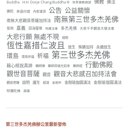
佛教
佛法
H.H. Dorje Chang Buddha III
Buddha
世界佛教總部
分享
公告
公益關懷
佛陀
來函印證
內密灌頂
南無第三世多杰羌佛
南無大悲觀音菩薩加持法
世界佛教正心會
嘉義
多杰羌佛
受用
因海聖尊
大悲千手觀音大壇法會
地藏法會
July 19, 2026, 1:40 AM
大悲行願 無處不現
弱勢
週日（7/19）將於世界佛教正心會金龜山三寶殿...
恆性嘉措仁波且
觀看更多
放生
殊勝加持
永續放生
第三世多杰羌佛
環島
祈福
環島祈福
行動佛殿
藉心經說真諦
藥師佛
藥師琉璃光如來
藥師經
觀世音菩薩
觀音大悲感召加持法會
觀音
55
28 則留言
金剛瑜珈圓滿法
說明
護生
金剛瑜伽圓滿法
觀音菩薩
超渡
金剛杵
分享
阿彌陀佛
高雄
世界佛教正心會
July 19, 2026, 1:38 AM
第三世多杰羌佛辦公室最新發佈
週日（7/19）將於世界佛教正心會金龜山三寶殿...