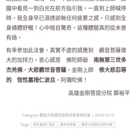
朧中看見一到白光在前方指引我，一直到上師喊停
時，我全身早已濕透卻無任何疲累之感，只感到全
身通體舒暢！心中暗自驚奇，這種體驗真的從未曾
有過。
有幸參加此法會，真實不虛的感應到 觀音菩薩偉
大的加持力，衷心感恩 佛陀師爺
南無第三世多
，
，金剛上師
杰羌佛
大悲觀世音菩薩
修大悲忍辱
，阿彌陀佛！
的 恆性嘉措仁波且
高雄金剛菩提分院 鄭裕平
Category:
觀音大悲感召加持法會受用分享
2016-12-15
Tags:
恆性嘉措仁波且
觀世音菩薩
觀音大悲感召加持法會