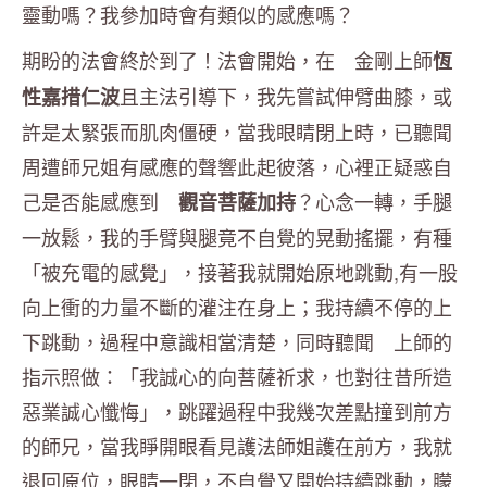
靈動嗎？我參加時會有類似的感應嗎？
期盼的法會終於到了！法會開始，在 金剛上師
恆
且主法引導下，我先嘗試伸臂曲膝，或
性嘉措仁波
許是太緊張而肌肉僵硬，當我眼睛閉上時，已聽聞
周遭師兄姐有感應的聲響此起彼落，心裡正疑惑自
己是否能感應到
？心念一轉，手腿
觀音菩薩加持
一放鬆，我的手臂與腿竟不自覺的晃動搖擺，有種
「被充電的感覺」，接著我就開始原地跳動,有一股
向上衝的力量不斷的灌注在身上；我持續不停的上
下跳動，過程中意識相當清楚，同時聽聞 上師的
指示照做：「我誠心的向菩薩祈求，也對往昔所造
惡業誠心懺悔」，跳躍過程中我幾次差點撞到前方
的師兄，當我睜開眼看見護法師姐護在前方，我就
退回原位，眼睛一閉，不自覺又開始持續跳動，朦