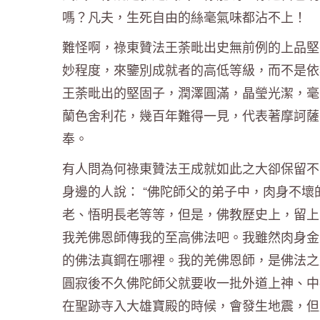
嗎？凡夫，生死自由的絲毫氣味都沾不上！
難怪啊，祿東贊法王荼毗出史無前例的上品堅
妙程度，來鑒別成就者的高低等級，而不是依
王荼毗出的堅固子，潤澤圓滿，晶瑩光潔，毫
蘭色舍利花，幾百年難得一見，代表著摩訶薩
奉。
有人問為何祿東贊法王成就如此之大卻保留不
身邊的人說： “佛陀師父的弟子中，肉身不
老、悟明長老等等，但是，佛教歷史上，留上
我羌佛恩師傳我的至高佛法吧。我雖然肉身金
的佛法真鋼在哪裡。我的羌佛恩師，是佛法之
圓寂後不久佛陀師父就要收一批外道上神、中
在聖跡寺入大雄寶殿的時候，會發生地震，但