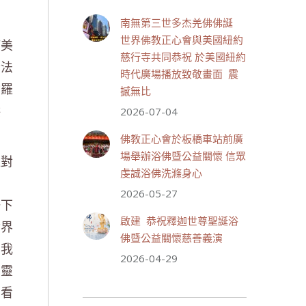
July 19, 2026, 1:40 AM
南無第三世多杰羌佛佛誕
週日（7/19）將於世界佛教正
世界佛教正心會與美國紐約
心會金龜山三寶殿...
觀看更多
滿美
慈行寺共同恭祝 於美國紐約
贊法
時代廣場播放致敬畫面 震
紫羅
撼無比
供
2026-07-04
28 則留言
55
佛教正心會於板橋車站前廣
分享
場舉辦浴佛暨公益關懷 信眾
邊對
虔誠浴佛洗滌身心
2026-05-27
世界佛教正心會
一下
July 19, 2026, 1:38 AM
啟建 恭祝釋迦世尊聖誕浴
世界
週日（7/19）將於世界佛教正
佛暨公益關懷慈善義演
心會金龜山三寶殿...
觀看更多
。我
2026-04-29
神靈
著看