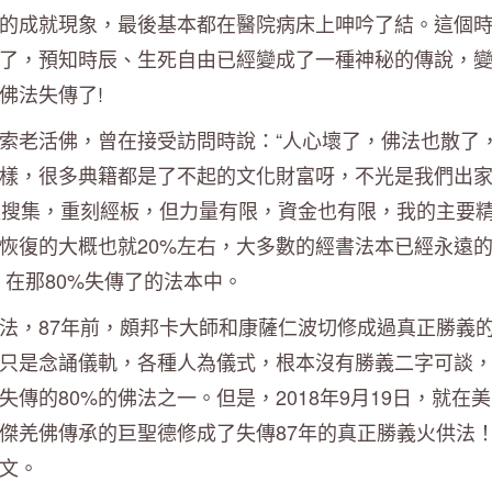
的成就現象，最後基本都在醫院病床上呻吟了結。這個
了，預知時辰、生死自由已經變成了一種神秘的傳說，
佛法失傳了!
索老活佛，曾在接受訪問時說：“人心壞了，佛法也散了
樣，很多典籍都是了不起的文化財富呀，不光是我們出
處搜集，重刻經板，但力量有限，資金也有限，我的主要
恢復的大概也就20%左右，大多數的經書法本已經永遠
在那80%失傳了的法本中。
法，87年前，頗邦卡大師和康薩仁波切修成過真正勝義
只是念誦儀軌，各種人為儀式，根本沒有勝義二字可談
傳的80%的佛法之一。但是，2018年9月19日，就在
傑羌佛傳承的巨聖德修成了失傳87年的真正勝義火供法
文。