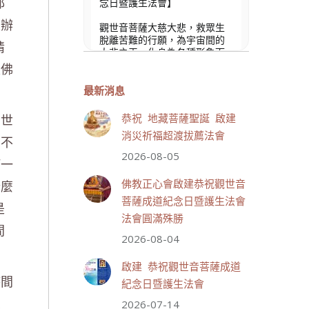
都
念日暨護生法會】
沒辦
觀世音菩薩大慈大悲，救眾生
脫離苦難的行願，為宇宙間的
情
大悲之王，化身為各種形象而
為眾生說法，尋聲救苦、免災
是佛
免難、利益蒼生，無剎不現
身，農曆6月19日為觀世音菩薩
最新消息
成道紀念日，世界佛教正心會
文殊院、財神會館、桃園金龜
到世
恭祝 地藏菩薩聖誕 啟建
山三寶殿將在8月1日(星期六)於
消災祈福超渡拔薦法會
，不
金龜山三寶殿聯合啟建「恭祝...
觀看更多
2026-08-05
何一
什麼
佛教正心會啟建恭祝觀世音
菩薩成道紀念日暨護生法會
是
法會圓滿殊勝
間
33 則留言
111
2026-08-04
分享
啟建 恭祝觀世音菩薩成道
時間
紀念日暨護生法會
想
2026-07-14
世界佛教正心會