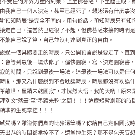
是不受任何外界力量的約束，上至佛菩薩，下至閻王殿，
由我自己一個人決定，甚至已經死了，想起還有什麼事
與“預知時辰”是完全不同的，用句俗話，預知時辰只有知
接走自己，這當然已經很了不起，但佛菩薩來接的時間
不能自己說了算，自己並沒有達到真正的自由。
說過一個具體要走的時辰，只公開預言說是要走了。直
：會等到最後一場法修了，儘快圓寂，寫下決定圓寂書
寂的時間，只說到最後一場法，這最後一場法可以是任
時間，那又為什麼說到不會耽誤時辰，時辰都沒有耽誤
落筆離世，墨蹟未乾圓寂”，才恍然大悟，我的天吶！原來
別文“落筆”至“墨蹟未乾”之間！！！這麼短暫剎那的時
精準的生死掌控！！！
感覺嗎？難道你們真的比豬還笨嗎？你給自己定個圓寂
天出恭的時間都掌控不了，還掌控生死？那不是包天妄