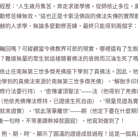
經歷：“人生歲月集苦，奔走求道學佛。從師依止多位，
勤修苦練無效。”這也正是卡索活佛說的佛法失傳的實際
赫的人求學，無論多麼勤修苦練，最終只能得到兩個字
輪回嗎？可縱觀當今佛教界可悲的現實，哪裡還有了生
？難道無量的眾生就這樣隨著佛法的衰微而沉淪生死了
依止在南無第三世多傑羌佛座下學到了真佛法。因此，
（他學到的真佛法來源於南無第三世多傑羌佛），“解脫手印
上修行法要行持），“密傳灌頂聖法”——法（他得到了羌佛
（他依羌佛傳法修持，已證達生死自由），“現量見證為實
就來證實），“就此落筆離世”——期（他定下要在什麼期
最後一句時，不等墨蹟幹掉就圓寂），他寫到做到了！
、例、期、時”，顯示了圓滿的證道成就過程！這是一個真