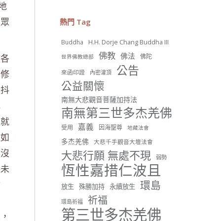
地
26 則留言
56
七眾
熱門 Tag
分享
H.H. Dorje Chang Buddha III
Buddha
佛教
佛法
教各
佛陀
世界佛教總部
世界佛教正心會
公告
年修
來函印證
內密灌頂
June 22, 2026, 10:11 AM
公益關懷
[世界佛教正心會 新聞報導]
神抖
正心會行善列車開向花蓮基
南無大悲觀音菩薩加持法
隆， 關心榮民、榮眷及遺孤！
死
南無第三世多杰羌佛
，就
#正心會
嘉義
受用
因海聖尊
地藏法會
#新北記者職業工會
但如
#基隆榮服處
多杰羌佛
大悲千手觀音大壇法會
#花蓮榮家
都沒
大悲行願 無處不現
弱勢
恆性嘉措仁波且
將未
肘
環島
放生
殊勝加持
永續放生
虛
祈福
環島祈福
42 則留言
91
第三世多杰羌佛
人，