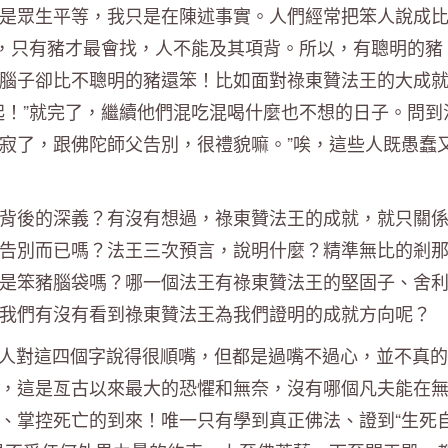
是眾生平等，我只是在陳述事實。人們經常把笨人說成
露，只有豬才最會找，人不能及其項背。所以，有聰明的豬
腦子卻比不聰明的豬還笨！比如面對祿東贊法王的大成
起！”就完了，繼續他們混吃混喝什麼也不想的日子。問到
圓寂了，跟佛陀師父告別，很禮貌嘛。”唉，這些人既愚蠢
背後的深義？有沒有想過，祿東贊法王的成就，就只關
告別而已嗎？法王三次預言，說明什麼？精準無比的剎
是笨豬腦袋嗎？哪一個法王有祿東贊法王的堅固子、舍
我們有沒有看到祿東贊法王為我們證明的成就方向呢？
佛的人對這四個字說得很順嘴，但都是過嘴不過心，並不真
，這是亙古以來最大的恐懼和無奈，沒有哪個凡夫能在
、掌控死亡的到來！唯一只有學到真正佛法、證到“生死