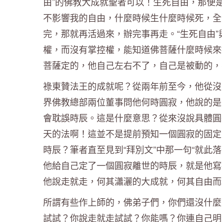
由”的佛教大成就聖者可以！生死自由，那便
不影響我的自由，什麼時候生什麼時候死，全
完，那就再活過來，辦完事再走。“生死自由”
權，而沒有掌控權，能知道佛菩薩什麼時候來
菩薩定的，他自己左右不了，自己是被動的，
祿東贊法王的成就呢？從兩年前至今，他從沒
界佛教總部兩位董事問他何時圓寂，他說的是
會耽誤時辰。這是什麼意思？從來沒說具體圓
天的法啊！這並不是提前預知一個圓寂的固定
時辰？筆者直至見到“拜別文”中那一句“就此
他給自己定了一個圓寂離世的時辰，就是他寫拜
他說走就走，何其瀟灑的大成就，何其自由而
所謂有些作上師的，佛弟子們，你們還沒什麼
試試？你說走就走試試？你能嗎？你連自己明