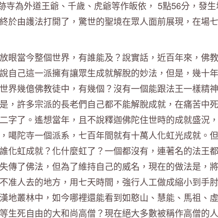
在聖跡寺為外道王爺、千歲、虎爺等作皈依， 5點56分，發生
終於由護法打開了，驚世的聖境在眾人面前展現，在場
放眼當今整個世界，有誰能及？說實話，近百年來，佛
說自己這一派擁有讓眾生成就解脫的妙法，但是，幾十
世界幾億佛教徒中，有幾個？沒有一個能跟法王一樣精
是，許多宗派的長老們自己都不能解脫成就，在痛苦中
二字了。遙想當年，且不說釋迦佛陀住世時的成就盛況
，噶陀寺一個派系，七百年間就有十萬人化虹光成就。
誰化虹成就？化什麼虹了？一個都沒有，連著名的法王
失傳了佛法，但為了維持自己的威名，現在的做法是，
不准人去的地方，用七天時間，強行人工做成縮小到手
漢地叢林中，如今哪裡還能看到如憨山、慧能、馬祖、
等生死自由的大和尚高僧？現在絕大多數被稱作高僧的