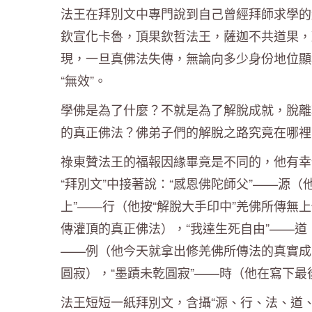
法王在拜別文中專門說到自己曾經拜師求學的
欽宣化卡魯，頂果欽哲法王，薩迦不共道果，
現，一旦真佛法失傳，無論向多少身份地位顯
“無效”。
學佛是為了什麼？不就是為了解脫成就，脫離
的真正佛法？佛弟子們的解脫之路究竟在哪裡
祿東贊法王的福報因緣畢竟是不同的，他有幸
“拜別文”中接著說：“感恩佛陀師父”——源
上”——行（他按“解脫大手印中”羌佛所傳無
傳灌頂的真正佛法），“我達生死自由”——道
——例（他今天就拿出修羌佛所傳法的真實成
圓寂），“墨蹟未乾圓寂”——時（他在寫下
法王短短一紙拜別文，含攝“源、行、法、道