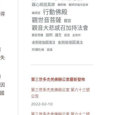
分享
藉心經說真諦
時
藥師佛
藥師琉璃光如來
行動佛殿
變得
藥師經
觀世音菩薩
世界佛教正心會
觀音
June 21, 2026, 12:54 AM
觀音大悲感召加持法會
週日（6/21）將於世界佛教正
，
說明
護生
觀音菩薩
超渡
心會金龜山三寶殿...
觀看更多
金剛杵
家
金剛瑜珈圓滿法
金剛瑜伽圓滿法
精
阿彌陀佛
高雄
的失
34 則留言
70
的
分享
第三世多杰羌佛辦公室最新發佈
，因
第三世多杰羌佛辦公室 第六十三號
美國
載入更多
公告
！
2022-02-10
第三世多杰羌佛辦公室 第六十二號