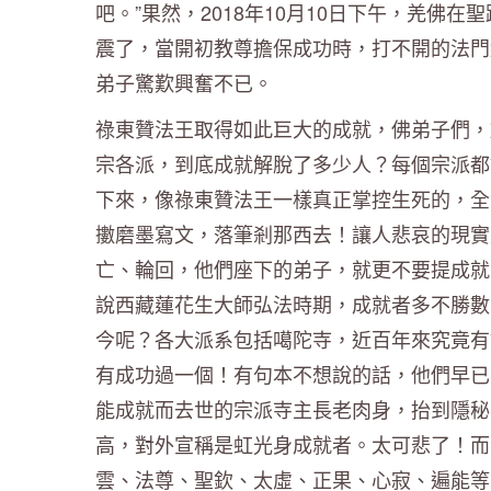
吧。”果然，2018年10月10日下午，羌佛
震了，當開初教尊擔保成功時，打不開的法門
弟子驚歎興奮不已。
祿東贊法王取得如此巨大的成就，佛弟子們，
宗各派，到底成就解脫了多少人？每個宗派都
下來，像祿東贊法王一樣真正掌控生死的，全
擻磨墨寫文，落筆剎那西去！讓人悲哀的現實
亡、輪回，他們座下的弟子，就更不要提成就
說西藏蓮花生大師弘法時期，成就者多不勝數
今呢？各大派系包括噶陀寺，近百年來究竟有
有成功過一個！有句本不想說的話，他們早已
能成就而去世的宗派寺主長老肉身，抬到隱秘
高，對外宣稱是虹光身成就者。太可悲了！而
雲、法尊、聖欽、太虛、正果、心寂、遍能等