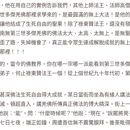
，他在用自己的實例告訴我們，其他上師法王、法師高
世多傑羌佛那裡求學來的，是最圓滿的無上大法！是他
讓他結成了生死自由的聖果！除了祿東贊法王，還沒有
南無第三世多傑羌佛的佛法太大、太高、太無上，是無
歪了路，失掉機會了，真正能令眾生達成解脫成就的無
那裡！！！
的，當今的佛教界，你在哪一宗哪一派能看到第三世多
弟子，何止祿東贊法王一個！從上個世紀九十年代初，
甚深佛法生死自由得大成就，某日當街而坐為有緣人講
滅、頓超直入，講羌佛所傳真正佛法的博大精深。街上
說：“能”。問：“什麼時候呢？”他說：“現在。”說罷將凳
七日七夜，端正如鐘，周遭善信無不震驚膜拜。後荼毗