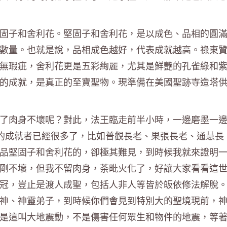
固子和舍利花。堅固子和舍利花，是以成色、品相的圓
數量。也就是說，品相成色越好，代表成就越高。祿東
無瑕疵，舍利花更是五彩絢麗，尤其是鮮艷的孔雀綠和
的成就，是真正的至寶聖物。現準備在美國聖跡寺造塔
了肉身不壞呢？對此，法王臨走前半小時，一邊磨墨一
壞的成就者已經很多了，比如普觀長老、果張長老、通慧長
品堅固子和舍利花的，卻極其難見，到時候我就來證明
剛不壞，但我不留肉身，荼毗火化了，好讓大家看看這
冠，豈止是渡人成聖，包括人非人等皆於皈依修法解脫
神、神靈弟子，到時候你們會見到特別大的聖境現前，
是這叫大地震動，不是傷害任何眾生和物件的地震，等