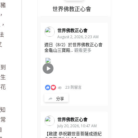
比豬
世界佛教正心會
，
就，
世界佛教正心會
法
August 2, 2026, 2:23 AM
又
週日（8/2）於世界佛教正心會
金龜山三寶殿...
觀看更多
係到
那生
利花
23 則留言
49
分享
的知
無常
世界佛教正心會
July 20, 2026, 10:47 AM
自
【啟建 恭祝觀世音菩薩成道紀