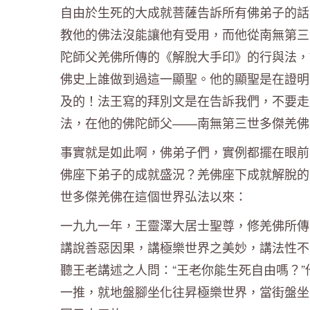
自由於生死的大成就菩薩告訴所有佛弟子的話
教他的佛法沒能讓他有受用，而他從南無第三
陀師父羌佛所傳的《解脫大手印》的行與法，
佛史上誰做到過這一顯聖。他的顯聖是在證明
及的！法王寫的拜別文是在告訴我們，不要走
法，在他的佛陀師父——南無第三世多傑羌佛
事實就是如此啊，佛弟子們，實例都擺在眼前
佛座下弟子的成就盛況？羌佛座下成就解脫的
世多傑羌佛在這個世界弘法以來：
一九九一年，王靈澤大居士聖尊，修羌佛所傳
講說善惡因果，講極樂世界之美妙，講法性不
聽王老講述之人問：“王老你能生死自由嗎？”他
一推，就地盤腳坐化往昇極樂世界，當街盤坐