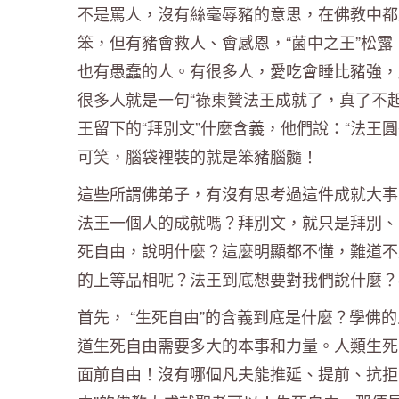
不是罵人，沒有絲毫辱豬的意思，在佛教中都
笨，但有豬會救人、會感恩，“菌中之王”松
也有愚蠢的人。有很多人，愛吃會睡比豬強，
很多人就是一句“祿東贊法王成就了，真了不
王留下的“拜別文”什麼含義，他們說：“法王
可笑，腦袋裡裝的就是笨豬腦髓！
這些所謂佛弟子，有沒有思考過這件成就大事
法王一個人的成就嗎？拜別文，就只是拜別、
死自由，說明什麼？這麼明顯都不懂，難道不
的上等品相呢？法王到底想要對我們說什麼？
首先， “生死自由”的含義到底是什麼？學
道生死自由需要多大的本事和力量。人類生死
面前自由！沒有哪個凡夫能推延、提前、抗拒