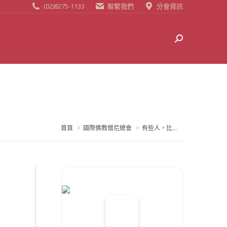
(02)8275-1133
聯繫我們
分會資訊
Search:
當前位置:
首頁
國際佛教僧尼總會
有些人，比...