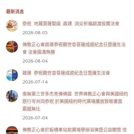
最新消息
世界佛教正心會
恭祝 地藏菩薩聖誕 啟建 消災祈福超渡拔薦法會
August 9, 2026, 12:45 AM
2026-08-05
世界佛教正心會 新聞報導]
佛教正心會啟建恭祝觀世音菩薩成道紀念日暨護生法
會，法會圓滿殊勝！
佛教正心會啟建恭祝觀世音菩薩成道紀念日暨護生法
會 法會圓滿殊勝
#觀世音菩薩成道紀念日
#恆性嘉措仁波且
2026-08-04
#世界佛教正心會
啟建 恭祝觀世音菩薩成道紀念日暨護生法會
2026-07-14
南無第三世多杰羌佛佛誕 世界佛教正心會與美國紐約
慈行寺共同恭祝 於美國紐約時代廣場播放致敬畫面
震撼無比
2026-07-04
佛教正心會於板橋車站前廣場舉辦浴佛暨公益關懷 信