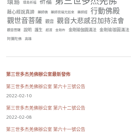
第三世多杰羌佛
環島
祈福
環島祈福
世界佛教正心會
行動佛殿
July 20, 2026, 10:47 AM
藉心經說真諦
藥師佛
藥師琉璃光如來
藥師經
【啟建 恭祝觀世音菩薩成道紀念日暨護生法會】
觀世音菩薩
觀音大悲感召加持法會
觀音
觀世音菩薩大慈大悲，救眾生脫離苦難的行願，為宇宙
金剛瑜珈圓滿法
說明
護生
金剛瑜伽圓滿法
觀音菩薩
超渡
金剛杵
間的大悲之王，化身為各種形象而為眾生說法，尋聲救
阿彌陀佛
苦、免災免難、利益蒼生，無剎不現身，農曆6月19日為
高雄
觀世音菩薩成道紀念日，世界佛教正心會文殊院、財神
會館、桃園金龜山三寶殿將在8月1日(星期六)於金龜山
三寶殿聯合啟建「恭祝...
觀看更多
第三世多杰羌佛辦公室最新發佈
第三世多杰羌佛辦公室 第六十三號公告
112
35 則留言
2022-02-10
分享
第三世多杰羌佛辦公室 第六十二號公告
2022-02-08
世界佛教正心會
第三世多杰羌佛辦公室 第六十一號公告
July 19, 2026, 1:40 AM