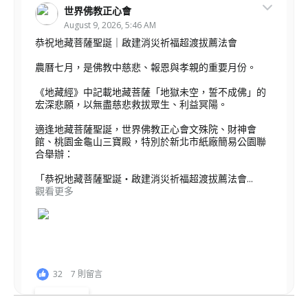
世界佛教正心會
August 9, 2026, 5:46 AM
恭祝地藏菩薩聖誕｜啟建消災祈福超渡拔薦法會
農曆七月，是佛教中慈悲、報恩與孝親的重要月份。
《地藏經》中記載地藏菩薩「地獄未空，誓不成佛」的
宏深悲願，以無盡慈悲救拔眾生、利益冥陽。
適逢地藏菩薩聖誕，世界佛教正心會文殊院、財神會
館、桃園金龜山三寶殿，特別於新北市紙廠簡易公園聯
合舉辦：
「恭祝地藏菩薩聖誕・啟建消災祈福超渡拔薦法會...
觀看更多
32
7 則留言
分享