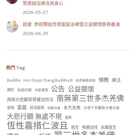
眾虔誠浴佛洗滌身心
2026-05-27
77
13 則留言
啟建 恭祝釋迦世尊聖誕浴佛暨公益關懷慈善義演
分享
2026-04-29
世界佛教正心會
August 2, 2026, 2:23 AM
熱門 Tag
週日（8/2）於世界佛教正心會金龜山三寶殿...
觀看更多
佛教
佛法
H.H. Dorje Chang Buddha III
Buddha
世界佛教總部
公告
公益關懷
佛陀
來函印證
內密灌頂
南無第三世多杰羌佛
南無大悲觀音菩薩加持法
52
24 則留言
嘉義
多杰羌佛
受用
因海聖尊
大悲千手觀音大壇法會
地藏法會
大悲行願 無處不現
分享
弱勢
恆性嘉措仁波且
放生
殊勝加持
永續放生