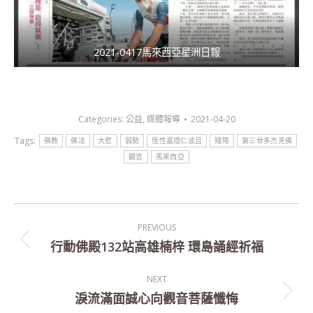
2021-0417馬來西亞星洲日報
Categories:
公益
,
媒體報導
2021-04-20
Tags:
佛教
佛法
大悲
弱勢
恆性嘉措仁波且
殘障
第三世多杰羌佛
觀音
馬來西亞
Post
PREVIOUS
navigation
行動佛殿132站高雄楠梓 環島誦經祈福
Previous
post:
NEXT
淚流滿面誠心向觀音菩薩懺悔
Next