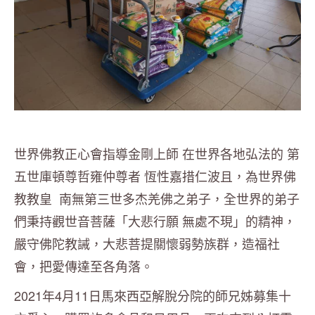
世界佛教正心會指導金剛上師 在世界各地弘法的 第
五世庫頓尊哲雍仲尊者 恆性嘉措仁波且，為世界佛
教教皇 南無第三世多杰羌佛之弟子，全世界的弟子
們秉持觀世音菩薩「大悲行願 無處不現」的精神，
嚴守佛陀教誡，大悲菩提關懷弱勢族群，造福社
會，把愛傳達至各角落。
2021年4月11日馬來西亞解脫分院的師兄姊募集十