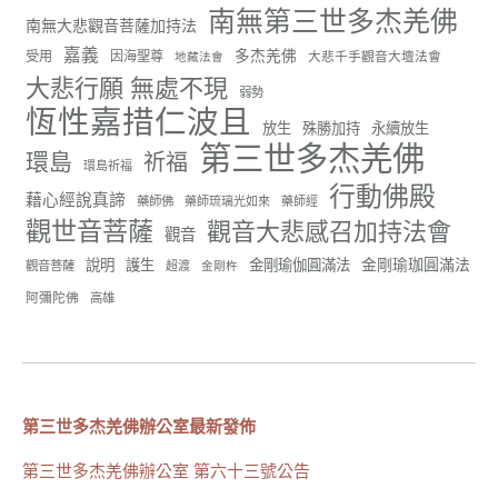
南無第三世多杰羌佛
分享
南無大悲觀音菩薩加持法
嘉義
多杰羌佛
受用
因海聖尊
大悲千手觀音大壇法會
地藏法會
大悲行願 無處不現
弱勢
世界佛教正心會
恆性嘉措仁波且
June 22, 2026, 10:11 AM
放生
殊勝加持
永續放生
第三世多杰羌佛
[世界佛教正心會 新聞報導]
環島
祈福
環島祈福
正心會行善列車開向花蓮基隆， 關心榮民、榮眷及遺
行動佛殿
孤！
藉心經說真諦
藥師佛
藥師琉璃光如來
藥師經
觀世音菩薩
觀音大悲感召加持法會
#正心會
觀音
#新北記者職業工會
金剛瑜珈圓滿法
說明
護生
金剛瑜伽圓滿法
觀音菩薩
超渡
金剛杵
#基隆榮服處
#花蓮榮家
阿彌陀佛
高雄
第三世多杰羌佛辦公室最新發佈
91
42 則留言
分享
第三世多杰羌佛辦公室 第六十三號公告