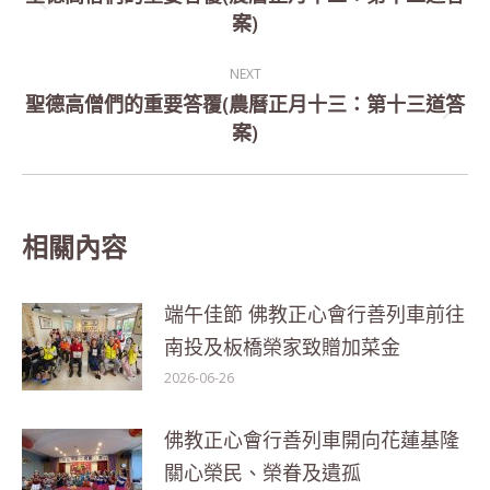
Previous
案)
post:
NEXT
聖德高僧們的重要答覆(農曆正月十三：第十三道答
Next
案)
post:
相關內容
端午佳節 佛教正心會行善列車前往
南投及板橋榮家致贈加菜金
2026-06-26
佛教正心會行善列車開向花蓮基隆
關心榮民、榮眷及遺孤