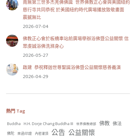
南無第三世多杰羌佛佛誕 世界佛教正心會與美國紐約
觀看更多
慈行寺共同恭祝 於美國紐約時代廣場播放致敬畫面
震撼無比
2026-07-04
佛教正心會於板橋車站前廣場舉辦浴佛暨公益關懷 信
55
28 則留言
眾虔誠浴佛洗滌身心
分享
2026-05-27
啟建 恭祝釋迦世尊聖誕浴佛暨公益關懷慈善義演
世界佛教正心會
2026-04-29
July 19, 2026, 1:38 AM
週日（7/19）將於世界佛教正心會金龜山三寶殿...
觀看更多
熱門 Tag
佛教
佛法
H.H. Dorje Chang Buddha III
Buddha
世界佛教總部
56
26 則留言
公告
公益關懷
佛陀
來函印證
內密灌頂