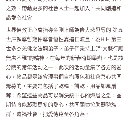
之效，帶動更多的社會人士一起加入，共同創造和
諧愛心社會
世界佛教正心會指導金剛上師為修大悲忍辱的 第五
世庫頓尊哲雍仲尊者恆性嘉措仁波且，為H.H.第三
世多杰羌佛之法嗣弟子，弟子們秉持上師“大悲行願
無處不現”的精神，在每年的新春時期舉辦，也是該
分院的常年活動之一，此次的活動彙集了各方的愛
心，物品都是該會理事們自掏腰包和社會善心共同
籌募的，主要是包括了乾糧、餅乾、用品如風扇
等，希望這些物品可以解決該中心的燃眉之急，並
期待將能凝聚更多的愛心，共同關懷協助弱勢族
群，造福社會，把愛傳達至各角落。