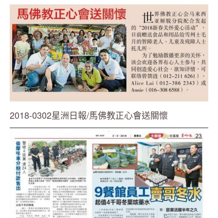
2018-0302星洲日報/馬佛教正心會送關懷