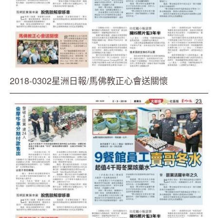
2018-0302星洲日報/馬佛教正心會送關懷