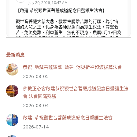
July 20, 2026, 10:47 AM
【啟建 恭祝觀世音菩薩成道紀念日暨護生法會】
觀世音菩薩大慈大悲，救眾生脫離苦難的行願，為宇宙
間的大悲之王，化身為各種形象而為眾生說法，尋聲救
苦、免災免難、利益蒼生，無剎不現身，農曆6月19日為
觀世音菩薩成道紀念日，世界佛教正心會文殊院、財神
會館、桃園金龜山三寶殿將在8月1日(星期六)於金龜山
三寶殿聯合啟建「恭祝...
觀看更多
最新消息
恭祝 地藏菩薩聖誕 啟建 消災祈福超渡拔薦法會
2026-08-05
111
33 則留言
佛教正心會啟建恭祝觀世音菩薩成道紀念日暨護生法
會 法會圓滿殊勝
分享
2026-08-04
啟建 恭祝觀世音菩薩成道紀念日暨護生法會
世界佛教正心會
2026-07-14
July 19, 2026, 1:40 AM
週日（7/19）將於世界佛教正心會金龜山三寶殿...