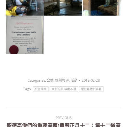
Categories:
公益
,
媒體報導
,
活動
2018-02-28
Tags:
公益關懷
大悲行願 無處不現
恆性嘉措仁波且
Post
PREVIOUS
navigation
聖德高僧們的重要答覆(農曆正月十二：第十二道答