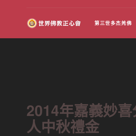
第三世多杰羌佛
2014年嘉義妙
當前位置:
人中秋禮金