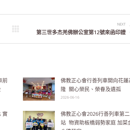
NEXT
第三世多杰羌佛辦公室第12號來函印證
Next
post:
車前
佛教正心會行善列車開向花蓮
金
隆 關心榮民、榮眷及遺孤
2026-06-16
 實
佛教正心會2026行善列車第二
站 物資助板橋弱勢家庭 加菜