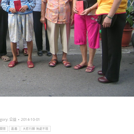
gory:
公益
2014-10-01
關懷
嘉義
大悲行願 無處不現