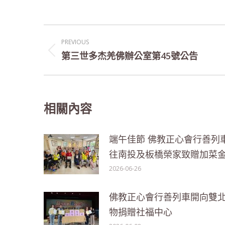
Post
PREVIOUS
navigation
第三世多杰羌佛辦公室第45號公告
Previous
post:
相關內容
端午佳節 佛教正心會行善列
往南投及板橋榮家致贈加菜
2026-06-26
佛教正心會行善列車開向雙北
物捐贈社福中心