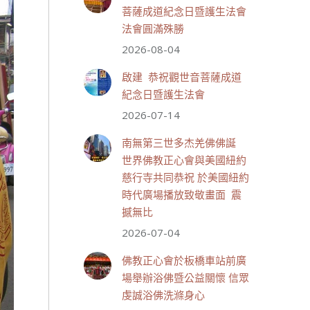
菩薩成道紀念日暨護生法會
法會圓滿殊勝
33 則留言
111
2026-08-04
分享
啟建 恭祝觀世音菩薩成道
紀念日暨護生法會
2026-07-14
世界佛教正心會
July 19, 2026, 1:40 AM
南無第三世多杰羌佛佛誕
週日（7/19）將於世界佛教正
世界佛教正心會與美國紐約
心會金龜山三寶殿...
觀看更多
慈行寺共同恭祝 於美國紐約
時代廣場播放致敬畫面 震
撼無比
2026-07-04
28 則留言
55
佛教正心會於板橋車站前廣
分享
場舉辦浴佛暨公益關懷 信眾
虔誠浴佛洗滌身心