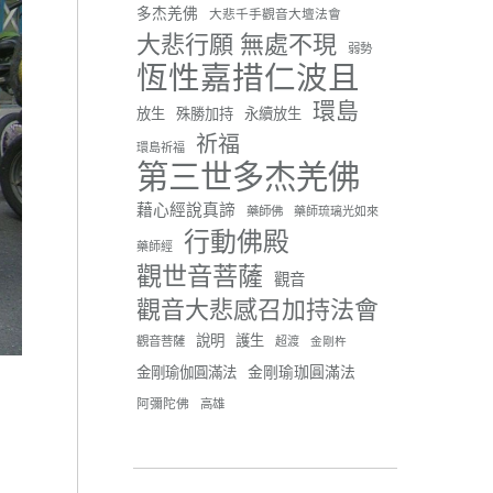
#基隆榮服處
多杰羌佛
大悲千手觀音大壇法會
#花蓮榮家
大悲行願 無處不現
弱勢
恆性嘉措仁波且
環島
放生
殊勝加持
永續放生
祈福
環島祈福
42 則留言
91
第三世多杰羌佛
分享
藉心經說真諦
藥師佛
藥師琉璃光如來
行動佛殿
藥師經
觀世音菩薩
世界佛教正心會
觀音
June 21, 2026, 12:54 AM
觀音大悲感召加持法會
週日（6/21）將於世界佛教正
說明
護生
觀音菩薩
超渡
心會金龜山三寶殿...
觀看更多
金剛杵
金剛瑜珈圓滿法
金剛瑜伽圓滿法
阿彌陀佛
高雄
34 則留言
70