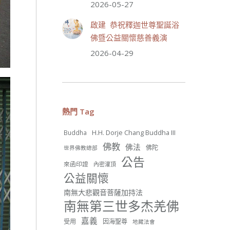
2026-05-27
世界佛教正心會
July 19, 2026, 1:38 AM
啟建 恭祝釋迦世尊聖誕浴
週日（7/19）將於世界佛教正
佛暨公益關懷慈善義演
心會金龜山三寶殿...
觀看更多
2026-04-29
26 則留言
56
熱門 Tag
分享
H.H. Dorje Chang Buddha III
Buddha
佛教
佛法
佛陀
世界佛教總部
世界佛教正心會
公告
來函印證
內密灌頂
June 22, 2026, 10:11 AM
公益關懷
[世界佛教正心會 新聞報導]
正心會行善列車開向花蓮基
南無大悲觀音菩薩加持法
隆， 關心榮民、榮眷及遺孤！
南無第三世多杰羌佛
#正心會
嘉義
受用
因海聖尊
地藏法會
#新北記者職業工會