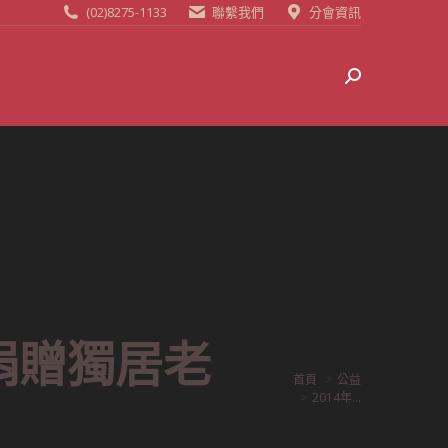
(02)8275-1133
聯繫我們
分會資訊
Search:
捐贈獨居老
首頁
公益
2014年...