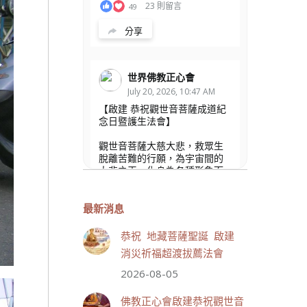
23 則留言
49
分享
世界佛教正心會
July 20, 2026, 10:47 AM
【啟建 恭祝觀世音菩薩成道紀
念日暨護生法會】
觀世音菩薩大慈大悲，救眾生
脫離苦難的行願，為宇宙間的
大悲之王，化身為各種形象而
為眾生說法，尋聲救苦、免災
免難、利益蒼生，無剎不現
身，農曆6月19日為觀世音菩薩
最新消息
成道紀念日，世界佛教正心會
文殊院、財神會館、桃園金龜
恭祝 地藏菩薩聖誕 啟建
山三寶殿將在8月1日(星期六)於
消災祈福超渡拔薦法會
金龜山三寶殿聯合啟建「恭祝...
觀看更多
2026-08-05
佛教正心會啟建恭祝觀世音