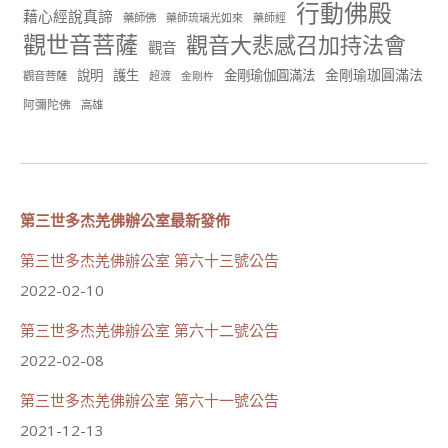
行動佛殿
孤！
藉心經說真諦
藥師佛
藥師琉璃光如來
藥師經
觀世音菩薩
觀音大悲感召加持法會
#正心會
觀音
#新北記者職業工會
金剛瑜珈圓滿法
說明
護生
金剛瑜伽圓滿法
觀音菩薩
超渡
金剛杵
#基隆榮服處
#花蓮榮家
阿彌陀佛
高雄
第三世多杰羌佛辦公室最新發佈
91
42 則留言
分享
第三世多杰羌佛辦公室 第六十三號公告
2022-02-10
第三世多杰羌佛辦公室 第六十二號公告
世界佛教正心會
June 21, 2026, 12:54 AM
2022-02-08
週日（6/21）將於世界佛教正心會金龜山三寶殿...
觀看更多
第三世多杰羌佛辦公室 第六十一號公告
2021-12-13