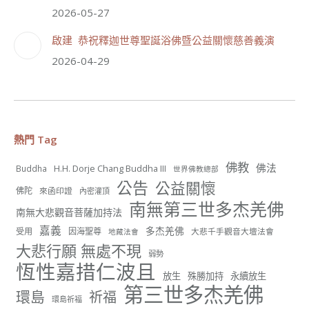
分享
2026-05-27
啟建 恭祝釋迦世尊聖誕浴佛暨公益關懷慈善義演
世界佛教正心會
2026-04-29
July 19, 2026, 1:38 AM
週日（7/19）將於世界佛教正心會金龜山三寶殿...
觀看更多
熱門 Tag
佛教
佛法
H.H. Dorje Chang Buddha III
Buddha
世界佛教總部
56
26 則留言
公告
公益關懷
佛陀
來函印證
內密灌頂
南無第三世多杰羌佛
分享
南無大悲觀音菩薩加持法
嘉義
多杰羌佛
受用
因海聖尊
大悲千手觀音大壇法會
地藏法會
大悲行願 無處不現
弱勢
世界佛教正心會
恆性嘉措仁波且
June 22, 2026, 10:11 AM
放生
殊勝加持
永續放生
第三世多杰羌佛
[世界佛教正心會 新聞報導]
環島
祈福
環島祈福
正心會行善列車開向花蓮基隆， 關心榮民、榮眷及遺