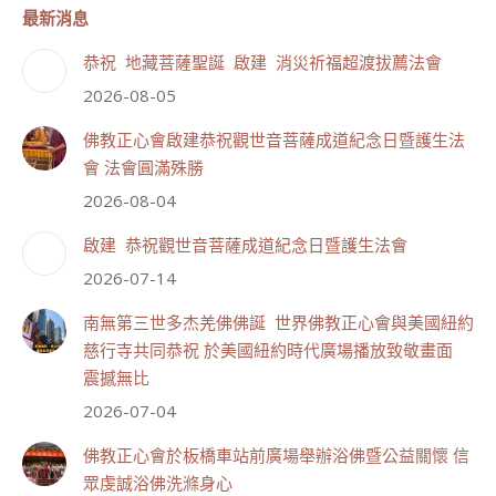
最新消息
恭祝 地藏菩薩聖誕 啟建 消災祈福超渡拔薦法會
2026-08-05
111
33 則留言
佛教正心會啟建恭祝觀世音菩薩成道紀念日暨護生法
會 法會圓滿殊勝
分享
2026-08-04
啟建 恭祝觀世音菩薩成道紀念日暨護生法會
世界佛教正心會
2026-07-14
July 19, 2026, 1:40 AM
週日（7/19）將於世界佛教正心會金龜山三寶殿...
南無第三世多杰羌佛佛誕 世界佛教正心會與美國紐約
觀看更多
慈行寺共同恭祝 於美國紐約時代廣場播放致敬畫面
震撼無比
2026-07-04
佛教正心會於板橋車站前廣場舉辦浴佛暨公益關懷 信
55
28 則留言
眾虔誠浴佛洗滌身心