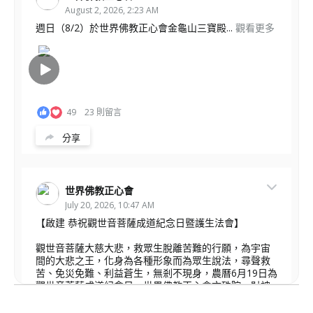
August 2, 2026, 2:23 AM
週日（8/2）於世界佛教正心會金龜山三寶殿...
觀看更多
49
23 則留言
分享
世界佛教正心會
July 20, 2026, 10:47 AM
【啟建 恭祝觀世音菩薩成道紀念日暨護生法會】
觀世音菩薩大慈大悲，救眾生脫離苦難的行願，為宇宙
間的大悲之王，化身為各種形象而為眾生說法，尋聲救
苦、免災免難、利益蒼生，無剎不現身，農曆6月19日為
觀世音菩薩成道紀念日，世界佛教正心會文殊院、財神
會館、桃園金龜山三寶殿將在8月1日(星期六)於金龜山
三寶殿聯合啟建「恭祝...
觀看更多