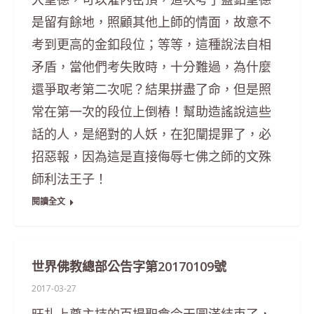
是留有餘地，照顧其他上師的情面，故意不
考到更高的金釦段位；等等，這種說法自相
矛盾，當他們考失敗時，十分難過，為什麼
還爭取考第二次呢？結果拼盡了命，但是照
常在第一次的段位上倒樁！幫助造謠說這些
話的人，是絕對的人妖，在犯闡提罪了，必
招惡報，因為這是直接侮辱七佛之師的文殊
師利法王子！
閱讀全文
世界佛教總部公告字第20170109號
2017-03-27
旺扎上尊主持的百場聖會今天圓滿結束了，