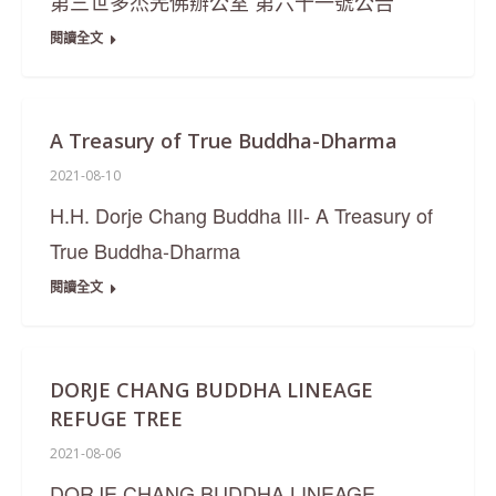
第三世多杰羌佛辦公室 第六十一號公告
閱讀全文
A Treasury of True Buddha-Dharma
2021-08-10
H.H. Dorje Chang Buddha III- A Treasury of
True Buddha-Dharma
閱讀全文
DORJE CHANG BUDDHA LINEAGE
REFUGE TREE
2021-08-06
DORJE CHANG BUDDHA LINEAGE