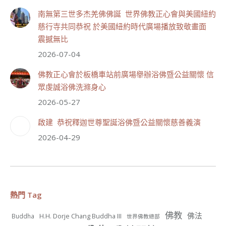
南無第三世多杰羌佛佛誕 世界佛教正心會與美國紐約
觀世音菩薩大慈大悲，救眾生脫離苦難的行願，為宇宙
間的大悲之王，化身為各種形象而為眾生說法，尋聲救
慈行寺共同恭祝 於美國紐約時代廣場播放致敬畫面
苦、免災免難、利益蒼生，無剎不現身，農曆6月19日為
震撼無比
觀世音菩薩成道紀念日，世界佛教正心會文殊院、財神
會館、桃園金龜山三寶殿將在8月1日(星期六)於金龜山
2026-07-04
三寶殿聯合啟建「恭祝...
觀看更多
佛教正心會於板橋車站前廣場舉辦浴佛暨公益關懷 信
眾虔誠浴佛洗滌身心
2026-05-27
啟建 恭祝釋迦世尊聖誕浴佛暨公益關懷慈善義演
111
33 則留言
2026-04-29
分享
世界佛教正心會
July 19, 2026, 1:40 AM
熱門 Tag
週日（7/19）將於世界佛教正心會金龜山三寶殿...
觀看更多
佛教
佛法
H.H. Dorje Chang Buddha III
Buddha
世界佛教總部