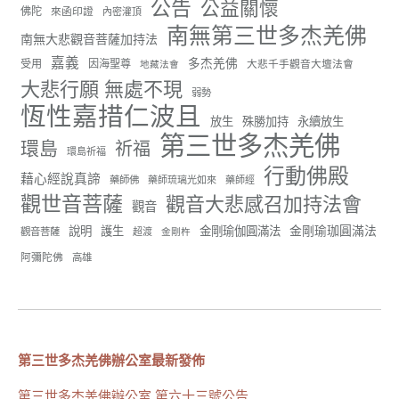
公告
公益關懷
佛陀
來函印證
內密灌頂
南無第三世多杰羌佛
南無大悲觀音菩薩加持法
嘉義
多杰羌佛
受用
因海聖尊
大悲千手觀音大壇法會
地藏法會
55
28 則留言
大悲行願 無處不現
弱勢
恆性嘉措仁波且
分享
放生
殊勝加持
永續放生
第三世多杰羌佛
環島
祈福
環島祈福
行動佛殿
藉心經說真諦
世界佛教正心會
藥師佛
藥師琉璃光如來
藥師經
觀世音菩薩
觀音大悲感召加持法會
July 19, 2026, 1:38 AM
觀音
週日（7/19）將於世界佛教正心會金龜山三寶殿...
金剛瑜珈圓滿法
說明
護生
金剛瑜伽圓滿法
觀音菩薩
超渡
金剛杵
觀看更多
阿彌陀佛
高雄
56
26 則留言
第三世多杰羌佛辦公室最新發佈
分享
第三世多杰羌佛辦公室 第六十三號公告