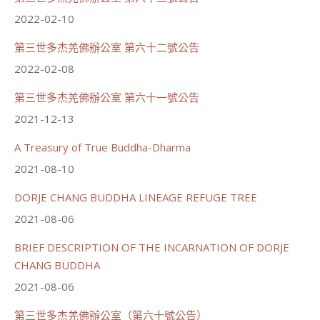
2022-02-10
世界佛教正心會
第三世多杰羌佛辦公室 第六十二號公告
June 22, 2026, 10:11 AM
2022-02-08
[世界佛教正心會 新聞報導]
正心會行善列車開向花蓮基隆， 關心榮民、榮眷及遺
孤！
第三世多杰羌佛辦公室 第六十一號公告
2021-12-13
#正心會
#新北記者職業工會
#基隆榮服處
A Treasury of True Buddha-Dharma
#花蓮榮家
2021-08-10
DORJE CHANG BUDDHA LINEAGE REFUGE TREE
2021-08-06
91
42 則留言
BRIEF DESCRIPTION OF THE INCARNATION OF DORJE
CHANG BUDDHA
分享
2021-08-06
第三世多杰羌佛辦公室（第六十號公告）
載入更多