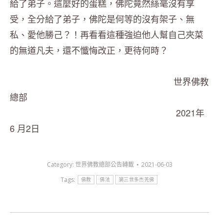
給了弟子。這麼好的蛋糕，佛陀竟然絲毫沒有享
受，全分給了弟子，佛陀是何等的沒有架子、無
私、愛他勝己？！再看看這種強迫他人幫自己夾菜
的無道凡夫，還不懺悔改正，更待何時？
世界佛教
總部
2021年
6 月2日
Category:
世界佛教總部公告轉載
2021-06-03
Tags:
佛教
佛法
第三世多杰羌佛