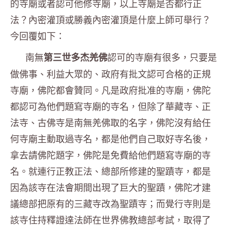
的寺廟或者認可他修寺廟，以上寺廟是否都行正
法？內密灌頂或勝義內密灌頂是什麼上師可舉行？
今回覆如下：
南無
認可的寺廟有很多，只要是
第三世多杰羌佛
做佛事、利益大眾的、政府有批文認可合格的正規
寺廟，佛陀都會贊同。凡是政府批准的寺廟，佛陀
都認可為他們題寫寺廟的寺名，但除了華藏寺、正
法寺、古佛寺是南無羌佛取的名字，佛陀沒有給任
何寺廟主動取過寺名，都是他們自己取好寺名後，
拿去請佛陀題字，佛陀是免費給他們題寫寺廟的寺
名。就連行正教正法、總部所修建的聖蹟寺，都是
因為該寺在法會期間出現了巨大的聖蹟，佛陀才建
議總部把原有的三藏寺改為聖蹟寺；而覺行寺則是
該寺住持釋證達法師在世界佛教總部考試，取得了