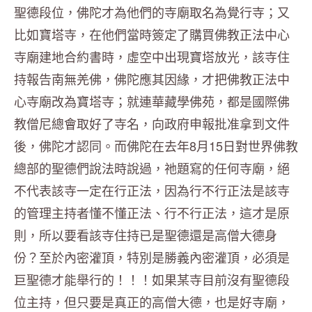
聖德段位，佛陀才為他們的寺廟取名為覺行寺；又
比如寶塔寺，在他們當時簽定了購買佛教正法中心
寺廟建地合約書時，虛空中出現寶塔放光，該寺住
持報告南無羌佛，佛陀應其因緣，才把佛教正法中
心寺廟改為寶塔寺；就連華藏學佛苑，都是國際佛
教僧尼總會取好了寺名，向政府申報批准拿到文件
後，佛陀才認同。而佛陀在去年8月15日對世界佛教
總部的聖德們說法時說過，祂題寫的任何寺廟，絕
不代表該寺一定在行正法，因為行不行正法是該寺
的管理主持者懂不懂正法、行不行正法，這才是原
則，所以要看該寺住持已是聖德還是高僧大德身
份？至於內密灌頂，特別是勝義內密灌頂，必須是
巨聖德才能舉行的！！！如果某寺目前沒有聖德段
位主持，但只要是真正的高僧大德，也是好寺廟，