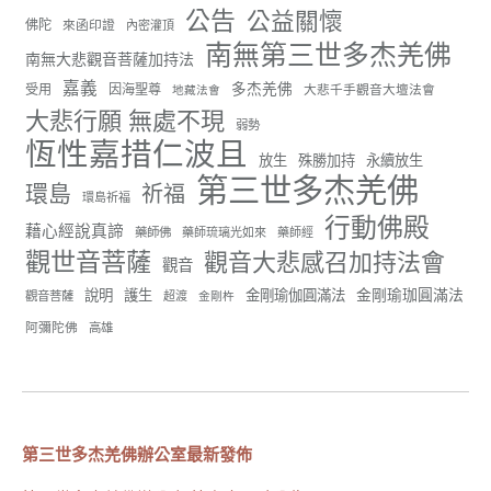
54
25 則留言
公告
公益關懷
佛陀
來函印證
內密灌頂
南無第三世多杰羌佛
分享
南無大悲觀音菩薩加持法
嘉義
多杰羌佛
受用
因海聖尊
大悲千手觀音大壇法會
地藏法會
大悲行願 無處不現
弱勢
世界佛教正心會
恆性嘉措仁波且
June 22, 2026, 10:11 AM
放生
殊勝加持
永續放生
第三世多杰羌佛
[世界佛教正心會 新聞報導]
環島
祈福
環島祈福
正心會行善列車開向花蓮基隆， 關心榮民、榮眷及遺
行動佛殿
孤！
藉心經說真諦
藥師佛
藥師琉璃光如來
藥師經
觀世音菩薩
觀音大悲感召加持法會
#正心會
觀音
#新北記者職業工會
金剛瑜珈圓滿法
說明
護生
金剛瑜伽圓滿法
觀音菩薩
超渡
金剛杵
#基隆榮服處
#花蓮榮家
阿彌陀佛
高雄
第三世多杰羌佛辦公室最新發佈
91
42 則留言