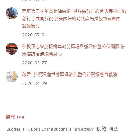
週日（7/19）將於世界佛教正心會金龜山三寶殿...
南無第三世多杰羌佛佛誕 世界佛教正心會與美國紐約
觀看更多
慈行寺共同恭祝 於美國紐約時代廣場播放致敬畫面
震撼無比
2026-07-04
佛教正心會於板橋車站前廣場舉辦浴佛暨公益關懷 信
53
27 則留言
眾虔誠浴佛洗滌身心
分享
2026-05-27
啟建 恭祝釋迦世尊聖誕浴佛暨公益關懷慈善義演
世界佛教正心會
2026-04-29
July 19, 2026, 1:38 AM
週日（7/19）將於世界佛教正心會金龜山三寶殿...
觀看更多
熱門 Tag
佛教
佛法
H.H. Dorje Chang Buddha III
Buddha
世界佛教總部