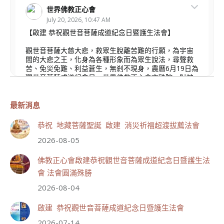
世界佛教正心會
July 20, 2026, 10:47 AM
【啟建 恭祝觀世音菩薩成道紀念日暨護生法會】
觀世音菩薩大慈大悲，救眾生脫離苦難的行願，為宇宙
間的大悲之王，化身為各種形象而為眾生說法，尋聲救
苦、免災免難、利益蒼生，無剎不現身，農曆6月19日為
觀世音菩薩成道紀念日，世界佛教正心會文殊院、財神
會館、桃園金龜山三寶殿將在8月1日(星期六)於金龜山
三寶殿聯合啟建「恭祝...
觀看更多
最新消息
恭祝 地藏菩薩聖誕 啟建 消災祈福超渡拔薦法會
2026-08-05
110
32 則留言
佛教正心會啟建恭祝觀世音菩薩成道紀念日暨護生法
會 法會圓滿殊勝
分享
2026-08-04
啟建 恭祝觀世音菩薩成道紀念日暨護生法會
世界佛教正心會
2026-07-14
July 19, 2026, 1:40 AM