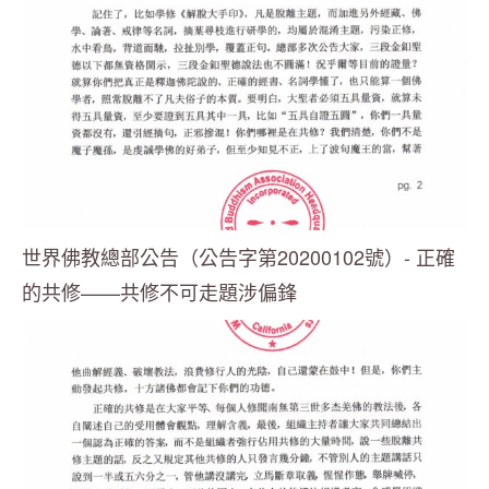
世界佛教總部公告（公告字第20200102號）- 正確
的共修——共修不可走題涉偏鋒