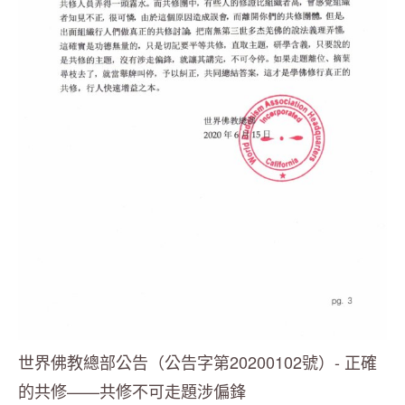
世界佛教總部公告（公告字第20200102號）- 正確
的共修——共修不可走題涉偏鋒