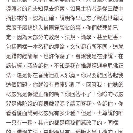
導讀者的凡夫知見去追索。
如果主持者是從三藏中
摘抄來的，認為正確，
說明你早已忘了釋迦世尊同
意魔子魔孫進入僧團穿袈裟的事，
你們就罪錯已
定，因為大部分的教說、法規、論學、甚至經書，
包括同樣一本名稱的經論，文句都有所不同，這就
是錯的經論嘛。
也許你聽了，會說我是在邪說、在
謗佛經，我告訴你，
不知是我在維護釋迦牟尼佛正
法，還是你在昏庸迷亂入邪魔。
你只要能回答起我
這個問題，你就沒有昏庸迷亂了。回答我：
你唸的
楞嚴咒是保證正確的嗎？你回答不了！
你唸的楞嚴
咒是佛陀說的真楞嚴咒嗎？請回答我。告訴你，
你
看看後面講到楞嚴咒有多少種？但是，世尊說的唯
一只有一種，
其它的都是魔孫們篡改了的。同樣
的，佛說的法，
最起碼只有一種版本是正確的，因