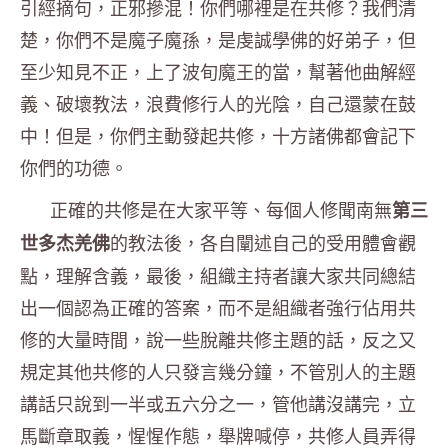
引經摘句，正邪摻混！你們哪裡是在共修？
我們清
楚，你們不是魔子魔孫，是虔誠學佛的好弟子，
但
至少知見不正，上了波旬魔王的當，幫著他曲解經
義、破壞教法，
浪費修行人的光陰，自己還蒙在鼓
中！但是，你們主動發起共修，
十方諸佛都會記下
你們的功德。
正確的共修是在大家平等、
每個人修聞南無
第三
的教法後，
各自闡述自己的受用體會觀
世多杰羌佛
點，理解含義，最後，
組織主持者讓大家共同總結
出一個認為正確的答案，
而不是組織者強行佔用共
修的大量時間，說一些脫離共修主題的話，
反之又
規定其他共修的人只發言幾分鐘，
不管別人的主題
講話只說到一半或五六分之一，管他講沒講完，
立
馬斷章取義，惺惺作態，舉牌喊停，共修人員弄得