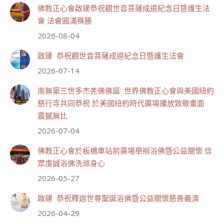
111
33 則留言
佛教正心會啟建恭祝觀世音菩薩成道紀念日暨護生法
會 法會圓滿殊勝
分享
2026-08-04
啟建 恭祝觀世音菩薩成道紀念日暨護生法會
世界佛教正心會
2026-07-14
July 19, 2026, 1:40 AM
週日（7/19）將於世界佛教正心會金龜山三寶殿...
南無第三世多杰羌佛佛誕 世界佛教正心會與美國紐約
觀看更多
慈行寺共同恭祝 於美國紐約時代廣場播放致敬畫面
震撼無比
2026-07-04
佛教正心會於板橋車站前廣場舉辦浴佛暨公益關懷 信
55
28 則留言
眾虔誠浴佛洗滌身心
分享
2026-05-27
啟建 恭祝釋迦世尊聖誕浴佛暨公益關懷慈善義演
世界佛教正心會
2026-04-29
July 19, 2026, 1:38 AM