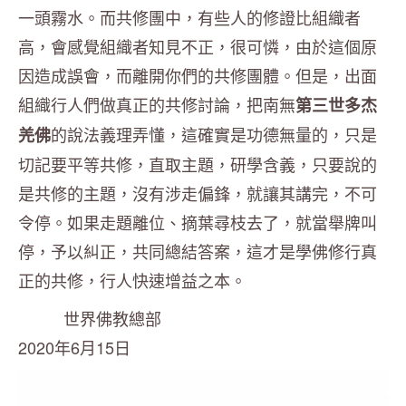
一頭霧水。
而共修團中，有些人的修證比組織者
高，會感覺組織者知見不正，
很可憐，由於這個原
因造成誤會，而離開你們的共修團體。但是，
出面
組織行人們做真正的共修討論，
把南無
第三世多杰
的說法義理弄懂，這確實是功德無量的，
只是
羌佛
切記要平等共修，直取主題，研學含義，
只要說的
是共修的主題，沒有涉走偏鋒，就讓其講完，不可
令停。
如果走題離位、摘葉尋枝去了，就當舉牌叫
停，予以糾正，
共同總結答案，這才是學佛修行真
正的共修，行人快速增益之本。
世界佛教總部
2020
年
6
月
15
日