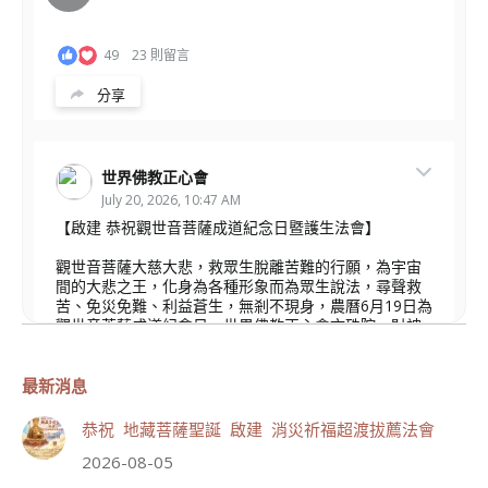
49
23 則留言
分享
世界佛教正心會
July 20, 2026, 10:47 AM
【啟建 恭祝觀世音菩薩成道紀念日暨護生法會】
觀世音菩薩大慈大悲，救眾生脫離苦難的行願，為宇宙
間的大悲之王，化身為各種形象而為眾生說法，尋聲救
苦、免災免難、利益蒼生，無剎不現身，農曆6月19日為
觀世音菩薩成道紀念日，世界佛教正心會文殊院、財神
會館、桃園金龜山三寶殿將在8月1日(星期六)於金龜山
三寶殿聯合啟建「恭祝...
觀看更多
最新消息
恭祝 地藏菩薩聖誕 啟建 消災祈福超渡拔薦法會
2026-08-05