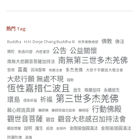
週日（7/19）將於世界佛教正心會金龜山三寶殿...
觀看更多
熱門 Tag
佛教
佛法
H.H. Dorje Chang Buddha III
Buddha
世界佛教總部
56
26 則留言
公告
公益關懷
佛陀
來函印證
內密灌頂
南無第三世多杰羌佛
分享
南無大悲觀音菩薩加持法
嘉義
多杰羌佛
受用
因海聖尊
大悲千手觀音大壇法會
地藏法會
大悲行願 無處不現
弱勢
世界佛教正心會
恆性嘉措仁波且
June 22, 2026, 10:11 AM
放生
殊勝加持
永續放生
第三世多杰羌佛
[世界佛教正心會 新聞報導]
環島
祈福
環島祈福
正心會行善列車開向花蓮基隆， 關心榮民、榮眷及遺
行動佛殿
孤！
藉心經說真諦
藥師佛
藥師琉璃光如來
藥師經
觀世音菩薩
觀音大悲感召加持法會
#正心會
觀音
#新北記者職業工會
金剛瑜珈圓滿法
說明
護生
金剛瑜伽圓滿法
觀音菩薩
超渡
金剛杵
#基隆榮服處
#花蓮榮家
阿彌陀佛
高雄