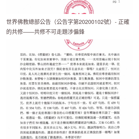
世界佛教總部公告（公告字第20200102號）- 正確
的共修——共修不可走題涉偏鋒