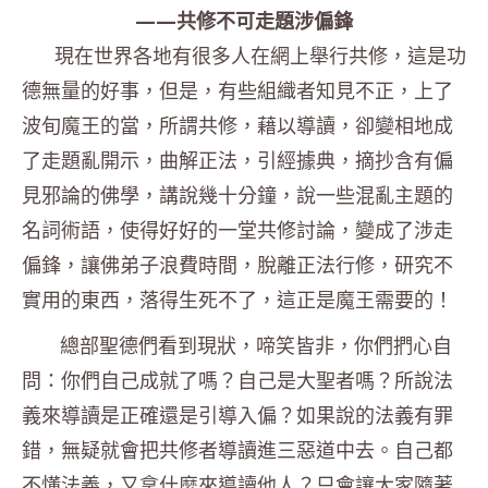
——共修不可走題涉偏鋒
現在世界各地有很多人在網上舉行共修，這是功
德無量的好事，
但是，有些組織者知見不正，上了
波旬魔王的當，所謂共修，
藉以導讀，卻變相地成
了走題亂開示，曲解正法，引經據典，
摘抄含有偏
見邪論的佛學，講說幾十分鐘，
說一些混亂主題的
名詞術語，使得好好的一堂共修討論，
變成了涉走
偏鋒，讓佛弟子浪費時間，脫離正法行修，
研究不
實用的東西，落得生死不了，這正是魔王需要的！
總部聖德們看到現狀，啼笑皆非，你們捫心自
問：
你們自己成就了嗎？自己是大聖者嗎？
所說法
義來導讀是正確還是引導入偏？如果說的法義有罪
錯，
無疑就會把共修者導讀進三惡道中去。自己都
不懂法義，
又拿什麼來導讀他人？只會讓大家隨著