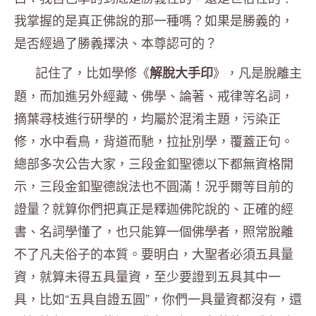
我掌握的是真正佛說的那一種嗎？如果是勝義的，
是否經過了勝義擇決、本尊認可的？
記住了，比如學修《
》，凡是脫離主
解脫大手印
題，
而加進另外經藏、佛學、論著、戒律等名詞，
摘葉尋枝進行研學的，
均屬於混淆主題，污染正
修，水中看鳥，背道而馳，拉扯別學，
覆蓋正句。
總部多次公告大家，三段金釦聖德以下都無資格開
示，
三段金釦聖德說法也不圓滿！況乎爾等目前的
證量？
就算你們把真正是釋迦佛陀說的、正確的經
書、名詞學懂了，
也只能算一個佛學者，照常脫離
不了凡夫俗子的本質。要明白，
大聖者必須五具量
資，就算未得五具量資，
至少要證到五具其中一
具，比如“五具自證五圓”，
你們一具量資都沒有，還