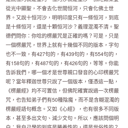
從光中顯聖，不會去化世間恒河，只會化佛土世
界。
又說十恒河沙，明明印度只有一條恒河，到底
是十條恒河，
還是十顆恒河沙？義理混濁不清。聖
德們問你：
你唸的楞嚴咒是正確的嗎？可是，只是
一個楞嚴咒，
世界上就有十幾個不同的版本，字句
也不一致，有
427
句的，有
4
39
句的，有
554
句的，
有
158
句的，有
487
句的，有
426
句的，等等。你能
告訴我們，
哪一個才是世尊親口發音的心印楞嚴咒
呢？
當年釋迦世尊只說了一個版本，僅憑這一點，
《楞嚴經》
均不可置信，但佛陀確實說過一次楞嚴
咒，也告知弟子們有
50
種陰
魔，而不是含糊混濁的
楞嚴經語句概念。又如《心經》，
也有很多不同版
本，甚至多出文句、減少文句。所以，
應該問個明
白：我自己學的到底是勝義性的，還是世俗性的？