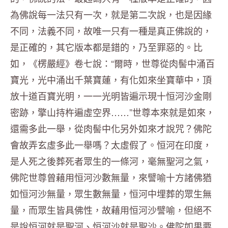
為佛說每一法只有一次，
就是第二次說，也是因緣
不同，法義不同，
故唯一只有一種是真正佛說的，
是正確的，其它版本都是錯的，
乃至罪惡的。比
如，《楞嚴經》卷七說：“爾時，
世尊從肉髻中涌百
寶光，光中涌出千葉寶蓮，有化如來坐寶華中，
頂
放十道百寶光明，一一光明皆遍示現十恒河沙金剛
密跡，
擎山持杵遍虛空界……”世尊本來就是如來，
還需多此一舉，
從肉髻中化另外如來才說咒？佛陀
會故弄玄虛多此一舉嗎？
太虛假了。恒河在印度，
是人死之後葬死者眾生的一條河，
毫無聖河之氣，
佛陀世尊曾藉用恒河沙數無量，
來譬喻十方諸佛猶
如恒河沙無量，眾生數無量，
恒河中埋葬的眾生無
量，而眾生皆具佛性，故藉用恒河沙譬喻，
但絕不
是說恒河就是聖河、恒河沙就是聖沙。
佛陀如果要