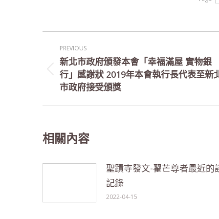
Post
PREVIOUS
navigation
新北市政府頒發本會「幸福滿屋 實物銀
行」感謝狀 2019年本會執行長代表至新
Previous
市政府接受頒獎
post:
相關內容
聖蹟寺發文-翟芒尊者最近的
記錄
2022-04-15