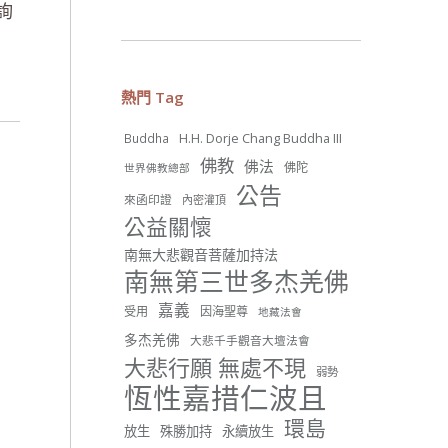
詢
26 則留言
56
熱門 Tag
分享
H.H. Dorje Chang Buddha III
Buddha
佛教
佛法
佛陀
世界佛教總部
世界佛教正心會
公告
來函印證
內密灌頂
June 22, 2026, 10:11 AM
公益關懷
[世界佛教正心會 新聞報導]
正心會行善列車開向花蓮基
南無大悲觀音菩薩加持法
隆， 關心榮民、榮眷及遺孤！
南無第三世多杰羌佛
#正心會
嘉義
受用
因海聖尊
地藏法會
#新北記者職業工會
#基隆榮服處
多杰羌佛
大悲千手觀音大壇法會
#花蓮榮家
大悲行願 無處不現
弱勢
恆性嘉措仁波且
環島
放生
殊勝加持
永續放生