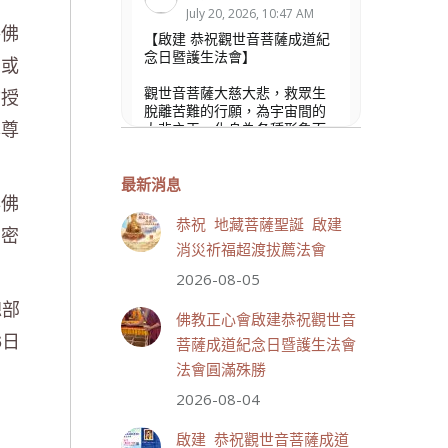
July 20, 2026, 10:47 AM
俗佛
【啟建 恭祝觀世音菩薩成道紀
念日暨護生法會】
、或
物授
觀世音菩薩大慈大悲，救眾生
脫離苦難的行願，為宇宙間的
本尊
大悲之王，化身為各種形象而
為眾生說法，尋聲救苦、免災
免難、利益蒼生，無剎不現
身，農曆6月19日為觀世音菩薩
最新消息
非佛
成道紀念日，世界佛教正心會
文殊院、財神會館、桃園金龜
恭祝 地藏菩薩聖誕 啟建
內密
山三寶殿將在8月1日(星期六)於
消災祈福超渡拔薦法會
金龜山三寶殿聯合啟建「恭祝...
觀看更多
2026-08-05
部
佛教正心會啟建恭祝觀世音
日
菩薩成道紀念日暨護生法會
法會圓滿殊勝
33 則留言
111
2026-08-04
分享
啟建 恭祝觀世音菩薩成道