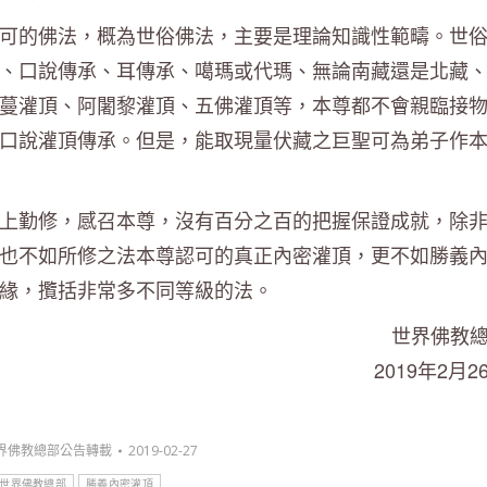
可的佛法，概為世俗佛法，主要是理論知識性範疇。世
、口說傳承、耳傳承、噶瑪或代瑪、無論南藏還是北藏
蔓灌頂、阿闍黎灌頂、五佛灌頂等，本尊都不會親臨接
口說灌頂傳承。但是，能取現量伏藏之巨聖可為弟子作
上勤修，感召本尊，沒有百分之百的把握保證成就，除
也不如所修之法本尊認可的真正內密灌頂，更不如勝義
緣，攬括非常多不同等級的法。
世界佛教總
019年2月26
界佛教總部公告轉載
2019-02-27
世界佛教總部
勝義內密灌頂