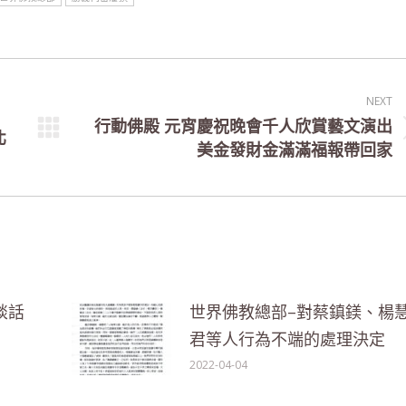
NEXT
行動佛殿 元宵慶祝晚會千人欣賞藝文演出
北
Next
美金發財金滿滿福報帶回家
post:
談話
世界佛教總部–對蔡鎮鎂、楊
君等人行為不端的處理決定
2022-04-04