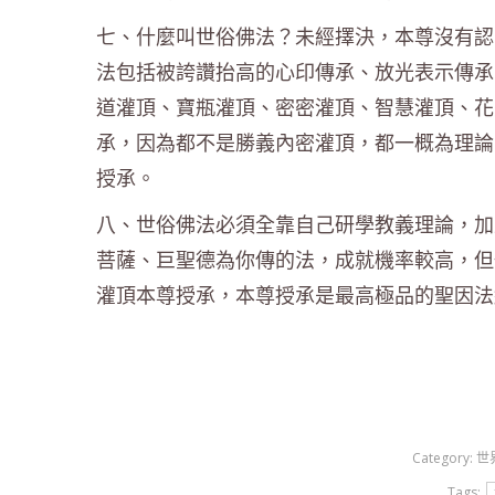
七、什麼叫世俗佛法？未經擇決，本尊沒有認
法包括被誇讚抬高的心印傳承、放光表示傳承
道灌頂、寶瓶灌頂、密密灌頂、智慧灌頂、花
承，因為都不是勝義內密灌頂，都一概為理論
授承。
八、世俗佛法必須全靠自己研學教義理論，加
菩薩、巨聖德為你傳的法，成就機率較高，但
灌頂本尊授承，本尊授承是最高極品的聖因法
2
Category:
世
Tags: