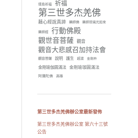
祈福
環島祈福
42 則留言
91
第三世多杰羌佛
分享
藉心經說真諦
藥師佛
藥師琉璃光如來
行動佛殿
藥師經
觀世音菩薩
世界佛教正心會
觀音
June 21, 2026, 12:54 AM
觀音大悲感召加持法會
週日（6/21）將於世界佛教正
說明
護生
觀音菩薩
超渡
心會金龜山三寶殿...
觀看更多
金剛杵
金剛瑜珈圓滿法
金剛瑜伽圓滿法
阿彌陀佛
高雄
34 則留言
70
分享
第三世多杰羌佛辦公室最新發佈
第三世多杰羌佛辦公室 第六十三號
載入更多
公告