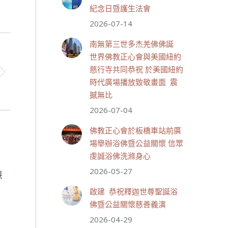
紀念日暨護生法會
2026-07-14
世界佛教正心會
July 19, 2026, 1:40 AM
南無第三世多杰羌佛佛誕
週日（7/19）將於世界佛教正
世界佛教正心會與美國紐約
心會金龜山三寶殿...
觀看更多
慈行寺共同恭祝 於美國紐約
時代廣場播放致敬畫面 震
撼無比
2026-07-04
28 則留言
55
佛教正心會於板橋車站前廣
分享
場舉辦浴佛暨公益關懷 信眾
虔誠浴佛洗滌身心
2026-05-27
世界佛教正心會
慧
July 19, 2026, 1:38 AM
啟建 恭祝釋迦世尊聖誕浴
週日（7/19）將於世界佛教正
佛暨公益關懷慈善義演
心會金龜山三寶殿...
觀看更多
2026-04-29