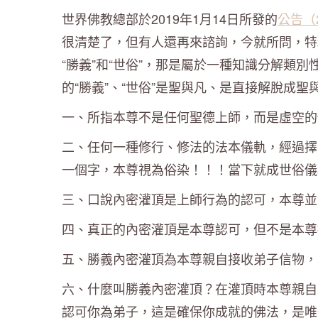
世界佛教總部於2019年1月14日所發的
公告（2
很清楚了，但有人還再來諮詢，今就所問，特
“勝義”和“世俗”，那是屬於一種知識分解類別
的“勝義”、“世俗”是聖與凡、是直接解脫成
一、所指本尊不是任何聖德上師，而是虛空的
二、任何一種修行、修法的法本儀軌，經過擇
一個字，本尊視為俗染！！！當下就成世俗儀
三、口說內密灌頂是上師行為的認可，本尊並
四、真正的內密灌頂是本尊認可，但不是本尊
五、勝義內密灌頂為本尊親自接收弟子信物，
六、什麼叫勝義內密灌頂？在灌頂時本尊親自
認可你為弟子，這是確保你成就的佛法，是唯