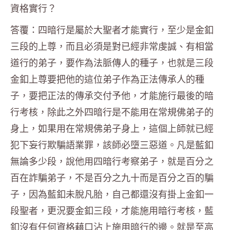
資格實行？
答覆：四暗行是屬於大聖者才能實行，至少是金釦
三段的上尊，而且必須是對已經非常虔誠、有相當
道行的弟子，要作為法脈傳人的種子，也就是三段
金釦上尊要把他的這位弟子作為正法傳承人的種
子，要把正法的傳承交付予他，才能施行最後的暗
行考核，除此之外四暗行是不能用在常規佛弟子的
身上，如果用在常規佛弟子身上，這個上師就已經
犯下妄行欺騙語業罪，該師必墮三惡道。凡是藍釦
無論多少段，說他用四暗行考察弟子，就是百分之
百在詐騙弟子，不是百分之九十而是百分之百的騙
子，因為藍釦未脫凡胎，自己都還沒有掛上金釦一
段聖者，更況要金釦三段，才能施用暗行考核，藍
釦沒有任何資格藉口沾上施用暗行的邊。就是至高