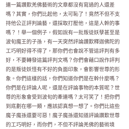
連一篇讚歎羌佛藝術的文章都沒有寫過的人還差
嗎？其實，你們比起他，太可恥了！竟然不但不支
持他公正評判論藝，還採取打壓他，這是人幹的事
嗎？！舉一個例子，假如說有一批叛徒妖孽甚至是
波旬魔王的子孫，有一天突然評論讚歎釋迦佛陀的
工巧明好得不得了，那你們也會說不管這評判有多
好，不要轉發這篇評判文嗎？你們會藉口說作評判
的是叛徒妖怪有不好的負面印象，會影響世尊的形
象。你們這樣的話，你們知道你們是在幹什麼嗎？
你們是在評論人呢，還是在評論事物的本質呢？世
尊的形象會受到波旬的牽連嗎？太可笑了！把你們
到底劃在哪一類，應該認真想一想了。你們比這些
魔子魔孫還要可惡！魔子魔孫還知道評論讚歎世尊
的工巧明好，而你們，不但不評論羌佛的藝術境