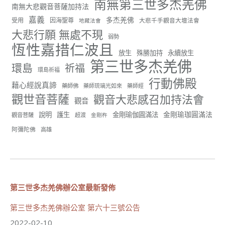
南無第三世多杰羌佛
分享
南無大悲觀音菩薩加持法
嘉義
多杰羌佛
受用
因海聖尊
大悲千手觀音大壇法會
地藏法會
大悲行願 無處不現
弱勢
世界佛教正心會
恆性嘉措仁波且
June 22, 2026, 10:11 AM
放生
殊勝加持
永續放生
第三世多杰羌佛
[世界佛教正心會 新聞報導]
環島
祈福
環島祈福
正心會行善列車開向花蓮基隆， 關心榮民、榮眷及遺
行動佛殿
孤！
藉心經說真諦
藥師佛
藥師琉璃光如來
藥師經
觀世音菩薩
觀音大悲感召加持法會
#正心會
觀音
#新北記者職業工會
金剛瑜珈圓滿法
說明
護生
金剛瑜伽圓滿法
觀音菩薩
超渡
金剛杵
#基隆榮服處
#花蓮榮家
阿彌陀佛
高雄
第三世多杰羌佛辦公室最新發佈
91
42 則留言
分享
第三世多杰羌佛辦公室 第六十三號公告
2022-02-10