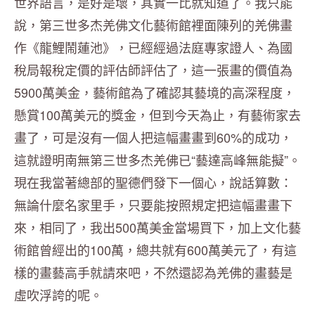
世界語言，是好是壞，其實一比就知道了。我只能
說，第三世多杰羌佛文化藝術館裡面陳列的羌佛畫
作《龍鯉鬧蓮池》，已經經過法庭專家證人、為國
稅局報稅定價的評估師評估了，這一張畫的價值為
5900萬美金，藝術館為了確認其藝境的高深程度，
懸賞100萬美元的獎金，但到今天為止，有藝術家去
畫了，可是沒有一個人把這幅畫畫到60%的成功，
這就證明南無第三世多杰羌佛已“藝達高峰無能擬”。
現在我當著總部的聖德們發下一個心，說話算數：
無論什麼名家里手，只要能按照規定把這幅畫畫下
來，相同了，我出500萬美金當場買下，加上文化藝
術館曾經出的100萬，總共就有600萬美元了，有這
樣的畫藝高手就請來吧，不然還認為羌佛的畫藝是
虛吹浮誇的呢。