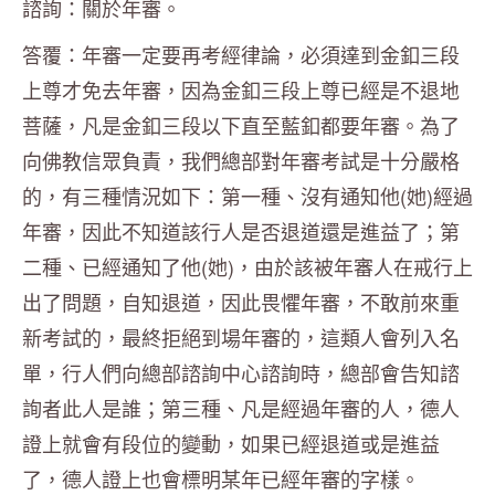
諮詢：關於年審。
答覆：年審一定要再考經律論，必須達到金釦三段
上尊才免去年審，因為金釦三段上尊已經是不退地
菩薩，凡是金釦三段以下直至藍釦都要年審。為了
向佛教信眾負責，我們總部對年審考試是十分嚴格
的，有三種情況如下：第一種、沒有通知他(她)經過
年審，因此不知道該行人是否退道還是進益了；第
二種、已經通知了他(她)，由於該被年審人在戒行上
出了問題，自知退道，因此畏懼年審，不敢前來重
新考試的，最終拒絕到場年審的，這類人會列入名
單，行人們向總部諮詢中心諮詢時，總部會告知諮
詢者此人是誰；第三種、凡是經過年審的人，德人
證上就會有段位的變動，如果已經退道或是進益
了，德人證上也會標明某年已經年審的字樣。