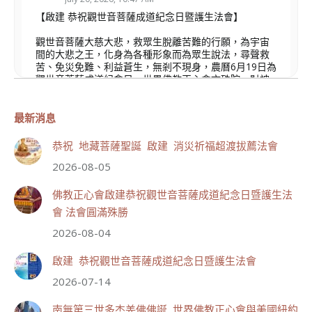
【啟建 恭祝觀世音菩薩成道紀念日暨護生法會】
觀世音菩薩大慈大悲，救眾生脫離苦難的行願，為宇宙
間的大悲之王，化身為各種形象而為眾生說法，尋聲救
苦、免災免難、利益蒼生，無剎不現身，農曆6月19日為
觀世音菩薩成道紀念日，世界佛教正心會文殊院、財神
會館、桃園金龜山三寶殿將在8月1日(星期六)於金龜山
三寶殿聯合啟建「恭祝...
觀看更多
最新消息
恭祝 地藏菩薩聖誕 啟建 消災祈福超渡拔薦法會
2026-08-05
110
32 則留言
佛教正心會啟建恭祝觀世音菩薩成道紀念日暨護生法
會 法會圓滿殊勝
分享
2026-08-04
啟建 恭祝觀世音菩薩成道紀念日暨護生法會
世界佛教正心會
2026-07-14
July 19, 2026, 1:40 AM
週日（7/19）將於世界佛教正心會金龜山三寶殿...
南無第三世多杰羌佛佛誕 世界佛教正心會與美國紐約
觀看更多