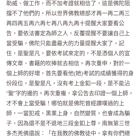
助威、做工作，而不加考證就相信了，這是佛陀阻
擋不了他們的，所以世界佛教總部才再一再二再三
再四再五再六再七再八再九再十提醒大家要看公
告，要依法審定為師之人，反覆提醒不要讓自己上
當受騙，佛陀只能盡最大的力量提醒大家了，記
住，是聖是凡，要依考試來定的，不是憑個人的宣
傳文章、書籍的吹捧就去相信。再次重申，對於一
個上師的好壞，首先要看他(她)考試的成績獲得的身
份段位，是聖是凡，沒有考上金釦一段，是不能沾
“聖”字的邊的。再次重複，拿公告去印證一個上師，
才不會上當受騙！哪怕就是佛陀曾經讚嘆過的上
師，一當犯戒，黑業上身，自然變質，也會成為騙
子，因為還不是不退地三段金釦上尊。南無第三世
多杰羌佛還說：「在我教的佛教徒中，拿有你們總