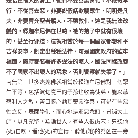
是長在他人的身上，他們不受善業育化、不依教奉
行、不從善去惡，非要說假話欺騙眾生，明明是凡
夫，非要冒充聖者騙人，不聽教化，這是我無法改
變的，釋迦牟尼佛在世時，祂的弟子中就有很壞
的，甚至行邪道，這就相當於每一個國家都想和平
吉祥安寧，制定出種種法律，可是國家政府的監牢
裡面，隨時都裝著許多違法的壞人，國法同樣改變
」
不了國家不出壞人的現象，否則警察就失業了。
南無第三世多杰羌佛就相當於釋迦牟尼佛對一切眾
生平等，包括波旬魔王的子孫也收為徒弟，施以慈
悲利人之教，苦口婆心勸其棄惡從善，可是有些惡
性之徒，表面學佛，而心地是邪惡念頭，冒繃大上
師，以凡充聖，欺騙世人，有些人很愚笨，只聽他
(她)自吹，看他(她)的宣傳，聽他(她)的幫凶在一旁