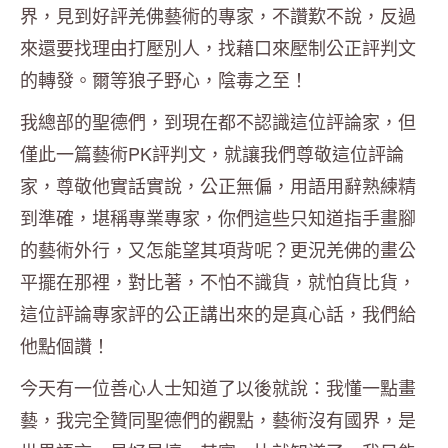
界，見到好評羌佛藝術的專家，不讚歎不說，反過
來還要找理由打壓別人，找藉口來壓制公正評判文
的轉發。爾等狼子野心，陰毒之至！
我總部的聖德們，到現在都不認識這位評論家，但
僅此一篇藝術PK評判文，就讓我們尊敬這位評論
家，尊敬他實話實說，公正無偏，用語用辭熟練精
到準確，堪稱專業專家，你們這些只知道指手畫腳
的藝術外行，又怎能望其項背呢？更況羌佛的畫公
平擺在那裡，對比著，不怕不識貨，就怕貨比貨，
這位評論專家評的公正講出來的是真心話，我們給
他點個讚！
今天有一位善心人士知道了以後就說：我懂一點畫
藝，我完全贊同聖德們的觀點，藝術沒有國界，是