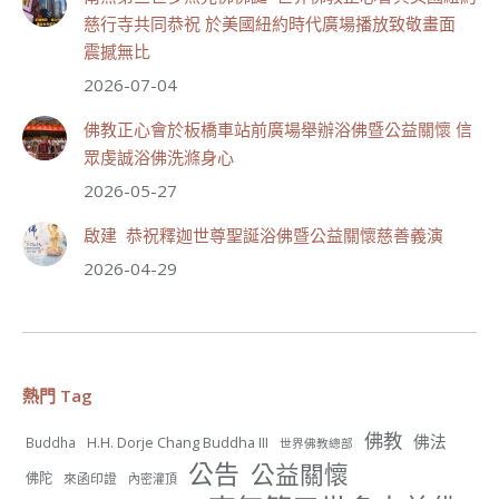
慈行寺共同恭祝 於美國紐約時代廣場播放致敬畫面
震撼無比
2026-07-04
佛教正心會於板橋車站前廣場舉辦浴佛暨公益關懷 信
53
27 則留言
眾虔誠浴佛洗滌身心
分享
2026-05-27
啟建 恭祝釋迦世尊聖誕浴佛暨公益關懷慈善義演
世界佛教正心會
2026-04-29
July 19, 2026, 1:38 AM
週日（7/19）將於世界佛教正心會金龜山三寶殿...
觀看更多
熱門 Tag
佛教
佛法
H.H. Dorje Chang Buddha III
Buddha
世界佛教總部
54
25 則留言
公告
公益關懷
佛陀
來函印證
內密灌頂