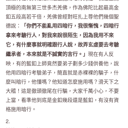
頂極的南無第三世多杰羌佛，作為佛陀比起最高金
釦五段高若干倍，羌佛曾經對旺扎上尊他們幾個聖
德說：
「你們不能亂用四暗行，我很慚愧，四暗行
拿來考驗行人，對我來說很陌生，因為我用不來
它，有什麼事就明確跟行人說，故弄玄虛要去考驗
現在有人反
繼承者，本來就是不誠實的言行。」
映，有的藍釦上師竟然要弟子劃多少錢供養他，說
他用四暗行考驗弟子，簡直就是赤裸裸的騙子，什
麼叫暗行，他懂嗎？他知道怎麼施用嗎？滑天下之
大稽！這是徹頭徹尾在行騙，大家千萬小心，不要
上當，看準他到底是金釦幾段還是藍釦，有沒有資
格施用暗行。
2.