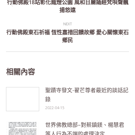
navigation
行動佛殿18站彰化龍燈公園 風和日麗誦經梵唄聲飄
Previous
揚悠遠
post:
NEXT
行動佛殿東石祈福 恆性嘉措回饋故鄉 愛心關懷東石
Next
鄉民
post:
相關內容
聖蹟寺發文-翟芒尊者最近的談話記
錄
2022-04-15
世界佛教總部–對蔡鎮鎂、楊慧君
等人行為不端的處理決定