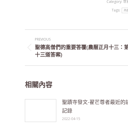
Category:
世
Tags:
內
Post
PREVIOUS
navigation
聖德高僧們的重要答覆(農曆正月十三：
Previous
十三道答案)
post:
相關內容
聖蹟寺發文-翟芒尊者最近的
記錄
2022-04-15