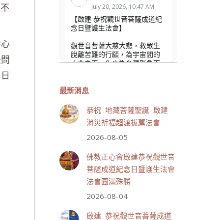
道不
July 20, 2026, 10:47 AM
【啟建 恭祝觀世音菩薩成道紀
念日暨護生法會】
中心
觀世音菩薩大慈大悲，救眾生
脫離苦難的行願，為宇宙間的
提問
大悲之王，化身為各種形象而
為眾生說法，尋聲救苦、免災
1日
免難、利益蒼生，無剎不現
身，農曆6月19日為觀世音菩薩
最新消息
成道紀念日，世界佛教正心會
文殊院、財神會館、桃園金龜
恭祝 地藏菩薩聖誕 啟建
山三寶殿將在8月1日(星期六)於
消災祈福超渡拔薦法會
金龜山三寶殿聯合啟建「恭祝...
觀看更多
2026-08-05
佛教正心會啟建恭祝觀世音
菩薩成道紀念日暨護生法會
法會圓滿殊勝
33 則留言
111
2026-08-04
分享
啟建 恭祝觀世音菩薩成道