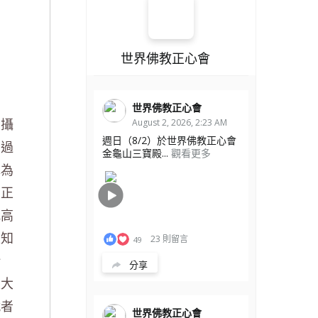
世界佛教正心會
世界佛教正心會
、攝
August 2, 2026, 2:23 AM
週日（8/2）於世界佛教正心會
出過
金龜山三寶殿...
觀看更多
認為
，正
我高
家知
23 則留言
49
給
分享
是大
就者
世界佛教正心會