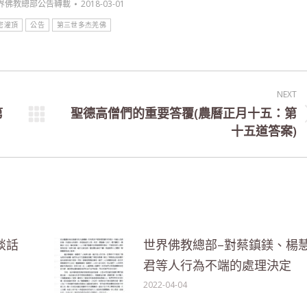
界佛教總部公告轉載
2018-03-01
密灌頂
公告
第三世多杰羌佛
NEXT
第
聖德高僧們的重要答覆(農曆正月十五：第
Next
十五道答案)
post:
談話
世界佛教總部–對蔡鎮鎂、楊
君等人行為不端的處理決定
2022-04-04