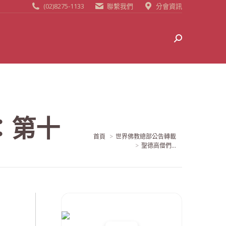
(02)8275-1133
聯繫我們
分會資訊
Search:
：第十
當前位置:
首頁
世界佛教總部公告轉載
聖德高僧們...