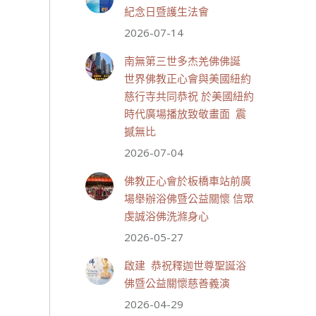
紀念日暨護生法會
2026-07-14
世界佛教正心會
July 19, 2026, 1:40 AM
南無第三世多杰羌佛佛誕
週日（7/19）將於世界佛教正
世界佛教正心會與美國紐約
心會金龜山三寶殿...
觀看更多
慈行寺共同恭祝 於美國紐約
時代廣場播放致敬畫面 震
撼無比
2026-07-04
28 則留言
55
佛教正心會於板橋車站前廣
分享
場舉辦浴佛暨公益關懷 信眾
虔誠浴佛洗滌身心
2026-05-27
世界佛教正心會
July 19, 2026, 1:38 AM
啟建 恭祝釋迦世尊聖誕浴
週日（7/19）將於世界佛教正
佛暨公益關懷慈善義演
心會金龜山三寶殿...
觀看更多
2026-04-29