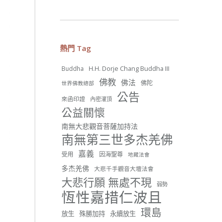
26 則留言
56
熱門 Tag
分享
H.H. Dorje Chang Buddha III
Buddha
佛教
佛法
佛陀
世界佛教總部
世界佛教正心會
公告
來函印證
內密灌頂
June 22, 2026, 10:11 AM
公益關懷
[世界佛教正心會 新聞報導]
正心會行善列車開向花蓮基
南無大悲觀音菩薩加持法
隆， 關心榮民、榮眷及遺孤！
南無第三世多杰羌佛
#正心會
嘉義
受用
因海聖尊
地藏法會
#新北記者職業工會
#基隆榮服處
多杰羌佛
大悲千手觀音大壇法會
#花蓮榮家
大悲行願 無處不現
弱勢
恆性嘉措仁波且
環島
放生
殊勝加持
永續放生