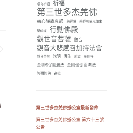
祈福
環島祈福
42 則留言
91
第三世多杰羌佛
分享
藉心經說真諦
藥師佛
藥師琉璃光如來
行動佛殿
藥師經
觀世音菩薩
世界佛教正心會
觀音
June 21, 2026, 12:54 AM
觀音大悲感召加持法會
週日（6/21）將於世界佛教正
說明
護生
觀音菩薩
超渡
心會金龜山三寶殿...
觀看更多
金剛杵
金剛瑜珈圓滿法
金剛瑜伽圓滿法
阿彌陀佛
高雄
34 則留言
70
分享
慧
第三世多杰羌佛辦公室最新發佈
第三世多杰羌佛辦公室 第六十三號
載入更多
公告