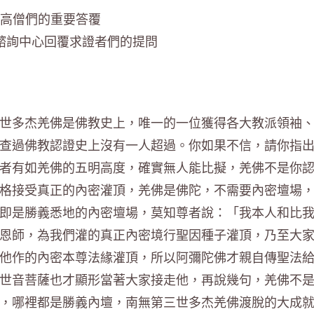
高僧們的重要答覆
諮詢中心回覆求證者們的提問
世多杰羌佛是佛教史上，唯一的一位獲得各大教派領袖
查過佛教認證史上沒有一人超過。你如果不信，請你指
者有如羌佛的五明高度，確實無人能比擬，羌佛不是你
格接受真正的內密灌頂，羌佛是佛陀，不需要內密壇場
即是勝義悉地的內密壇場，莫知尊者說：「我本人和比
恩師，為我們灌的真正內密境行聖因種子灌頂，乃至大
他作的內密本尊法緣灌頂，所以阿彌陀佛才親自傳聖法
世音菩薩也才顯形當著大家接走他，再說幾句，羌佛不
，哪裡都是勝義內壇，南無第三世多杰羌佛渡脫的大成