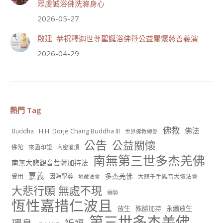
眾虔誠浴佛洗滌身心
分享
2026-05-27
啟建 恭祝釋迦世尊聖誕浴佛暨公益關懷慈善義演
世界佛教正心會
2026-04-29
July 19, 2026, 1:38 AM
週日（7/19）將於世界佛教正心會金龜山三寶殿...
觀看更多
熱門 Tag
佛教
佛法
H.H. Dorje Chang Buddha III
Buddha
世界佛教總部
56
26 則留言
公告
公益關懷
佛陀
來函印證
內密灌頂
南無第三世多杰羌佛
分享
南無大悲觀音菩薩加持法
嘉義
多杰羌佛
受用
因海聖尊
大悲千手觀音大壇法會
地藏法會
大悲行願 無處不現
弱勢
世界佛教正心會
恆性嘉措仁波且
June 22, 2026, 10:11 AM
放生
殊勝加持
永續放生
第三世多杰羌佛
[世界佛教正心會 新聞報導]