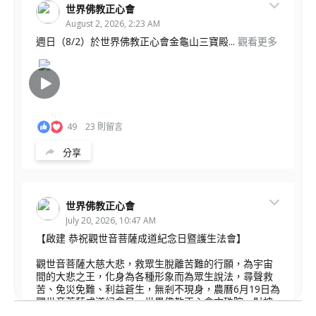
世界佛教正心會
August 2, 2026, 2:23 AM
週日（8/2）於世界佛教正心會金龜山三寶殿...
觀看更多
49
23 則留言
分享
世界佛教正心會
July 20, 2026, 10:47 AM
【啟建 恭祝觀世音菩薩成道紀念日暨護生法會】
觀世音菩薩大慈大悲，救眾生脫離苦難的行願，為宇宙
間的大悲之王，化身為各種形象而為眾生說法，尋聲救
苦、免災免難、利益蒼生，無剎不現身，農曆6月19日為
觀世音菩薩成道紀念日，世界佛教正心會文殊院、財神
會館、桃園金龜山三寶殿將在8月1日(星期六)於金龜山