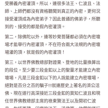
受勝義內密灌頂。所以，連很多法王、仁波且、法
師、上師們都沒有資格聽聞到真正的內密，更何況
接受灌頂成為內密弟子？因此普通的佛弟子，所聽
到的、接受的都是假內密灌頂。
第二，除佛陀以外，連等妙覺菩薩都必須在內密壇
場才能舉行內密灌頂，不在符合兩大法規的內密壇
場灌的頂，就是假的內密灌頂！
第三，以世界佛教總部對證果、登地的比量換算出
的段位，至少要三段金釦以上的聖量才能建立內密
壇場，凡是三段金釦以下的人說能建立內密壇場，
絕對是百分之百的騙子!!!就連歷史上著名的濟公活
佛、現在道行高深接近三段金釦的莫知仁波且和現
任世界佛教總部主席的祿東贊法王以及開初仁波