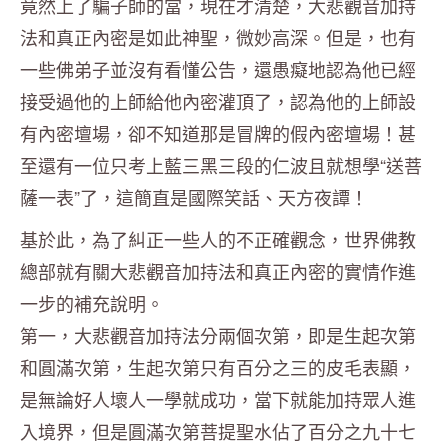
竟然上了騙子師的當，現在才清楚，大悲觀音加持
法和真正內密是如此神聖，微妙高深。但是，也有
一些佛弟子並沒有看懂公告，還愚癡地認為他已經
接受過他的上師給他內密灌頂了，認為他的上師設
有內密壇場，卻不知道那是冒牌的假內密壇場！甚
至還有一位只考上藍三黑三段的仁波且就想學“送菩
薩一表”了，這簡直是國際笑話、天方夜譚！
基於此，為了糾正一些人的不正確觀念，世界佛教
總部就有關大悲觀音加持法和真正內密的實情作進
一步的補充說明。
第一，大悲觀音加持法分兩個次第，即是生起次第
和圓滿次第，生起次第只有百分之三的皮毛表顯，
是無論好人壞人一學就成功，當下就能加持眾人進
入境界，但是圓滿次第菩提聖水佔了百分之九十七