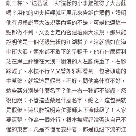
剛三杵”、“送菩薩一表”這樣的小事能難得了大菩薩
嗎？用他的功夫輕輕就可展示來告訴信眾們，證明
他有資格說兩大法規建內壇的不是，可是他連這一
點都做不到，又要否定內密建壇兩大法規，那只能
說明他是一個低級無賴的江湖騙子。這就猶如在海
中衝大浪，連水都不敢下的旱鴨子，他有什麼權利
站在岸上評論在大浪中衝浪的人左腳踩重了、右腳
踩輕了、水技不行？又譬如邪師看到一包治頭痛的
中草藥，就說這是假藥、不好，問他為什麼不好，
這些藥分別是什麼名字？他一看一種都不認識，然
後他說：不管這些藥是什麼名字，總之，這包藥就
是假藥。這只能說明這位邪師太下流低級了！大家
要清楚，作為一個外行，根本無權評論否決自己不
懂的東西，凡是不懂而妄評者，都是低級下流的江