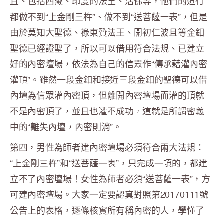
且、包括西藏、印度的法王、活佛等，他們的道行
都做不到“上金剛三杵”、做不到“送菩薩一表”，但是
由於莫知大聖德、祿東贊法王、開初仁波且等金釦
聖德已經證聖了，所以可以借用符合法規、已建立
好的內密壇場，依法為自己的信眾作“傳承藉灌內密
灌頂”。雖然一段金釦和接近三段金釦的聖德可以借
內壇為信眾灌內密頂，但離開內密壇場而灌的頂就
不是內密頂了，並且也灌不成功，這就是所謂密義
中的“離失內壇，內密則消”。
第四，男性為師者建內密壇場必須符合兩大法規：
“上金剛三杵”和“送菩薩一表”，只完成一項的，都建
立不了內密壇場！女性為師者必須“送菩薩一表”，方
可建內密壇場。大家一定要認真對照第20170111號
公告上的表格，逐條核實所有稱內密的人，學懂了