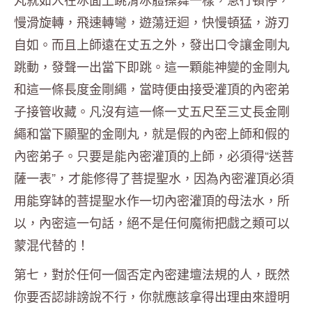
慢滑旋轉，飛速轉彎，遊蕩迂迴，快慢頓猛，游刃
自如。而且上師遠在丈五之外，發出口令讓金剛丸
跳動，發聲一出當下即跳。這一顆能神變的金剛丸
和這一條長度金剛繩，當時便由接受灌頂的內密弟
子接管收藏。凡沒有這一條一丈五尺至三丈長金剛
繩和當下顯聖的金剛丸，就是假的內密上師和假的
內密弟子。只要是能內密灌頂的上師，必須得“送菩
薩一表”，才能修得了菩提聖水，因為內密灌頂必須
用能穿缽的菩提聖水作一切內密灌頂的母法水，所
以，內密這一句話，絕不是任何魔術把戲之類可以
蒙混代替的！
第七，對於任何一個否定內密建壇法規的人，既然
你要否認誹謗說不行，你就應該拿得出理由來證明