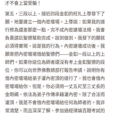
才不會上當受騙！
第五，三段以上、接近四段金釦的旺扎上尊發下了
願，祂要建立一個內密壇場。上尊說：如果我的道
行修為還差那麼一點，完不成內密建壇法規，我會
負責請巨聖德幫助完成。說到做到，我發下的願就
必須得實現，這是我的行為。內密建壇成功後，我
願意把內密壇場借給聖德們——金釦一段以上的上
師們。如果你這位為師者還沒有考上金釦聖德的段
位，你可以向世界佛教總部打報告申請，說明你有
借內密壇場給弟子灌內密頂的道行了，我也會借內
密壇場給你，但是，你必須用一丈五尺至三丈長的
金剛繩，依法為弟子作傳承藉灌內密。除了合法而
灌頂，我是不會借內密壇場給任何為師者的。我非
常清楚，而且深深了解，參加過經律論百題考試的