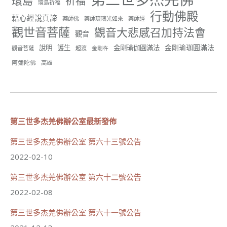
環島
祈福
環島祈福
正心會行善列車開向花蓮基隆， 關心榮民、榮眷及遺
行動佛殿
孤！
藉心經說真諦
藥師佛
藥師琉璃光如來
藥師經
觀世音菩薩
觀音大悲感召加持法會
#正心會
觀音
#新北記者職業工會
金剛瑜珈圓滿法
說明
護生
金剛瑜伽圓滿法
觀音菩薩
超渡
金剛杵
#基隆榮服處
#花蓮榮家
阿彌陀佛
高雄
第三世多杰羌佛辦公室最新發佈
91
42 則留言
分享
第三世多杰羌佛辦公室 第六十三號公告
2022-02-10
第三世多杰羌佛辦公室 第六十二號公告
世界佛教正心會
June 21, 2026, 12:54 AM
2022-02-08
週日（6/21）將於世界佛教正心會金龜山三寶殿...
觀看更多
第三世多杰羌佛辦公室 第六十一號公告