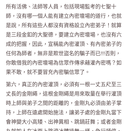
所有活佛、法師等人員，包括現場監考的七聖十
師，沒有哪一個人能有建立內密壇場的道行，也就
是說，所有這些人都沒有資格設立內密弟子！就算
是三段金釦的大聖德，要建立內密壇場，也沒有六
成的把握，因此，宣稱能內密灌頂、有內密弟子的
任何為師者，無非是欺世盜名的騙子而已!!!否則，
你敢借我的內密壇場為信眾作傳承藉灌內密嗎？如
果不敢，就不要冒充內密騙信眾了。
第六，真正的內密灌頂，必須有一根一丈五尺至三
丈長的金剛繩，這根金剛繩是用來取量在舉行灌頂
時上師與弟子之間的距離的，金剛丸必須由弟子掌
持，上師在遠處開始施法，讓弟子處的金剛丸當下
會神變大小高矮、出神異相、跳鍋莊舞；或者金剛
丸就如人在冰面上跳滑冰體操舞一樣，急行頓停，