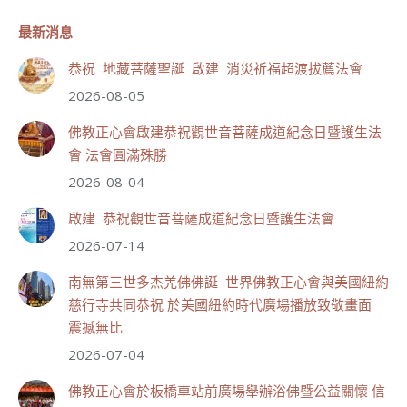
三寶殿聯合啟建「恭祝...
觀看更多
最新消息
恭祝 地藏菩薩聖誕 啟建 消災祈福超渡拔薦法會
2026-08-05
111
33 則留言
佛教正心會啟建恭祝觀世音菩薩成道紀念日暨護生法
會 法會圓滿殊勝
分享
2026-08-04
啟建 恭祝觀世音菩薩成道紀念日暨護生法會
世界佛教正心會
2026-07-14
July 19, 2026, 1:40 AM
週日（7/19）將於世界佛教正心會金龜山三寶殿...
南無第三世多杰羌佛佛誕 世界佛教正心會與美國紐約
觀看更多
慈行寺共同恭祝 於美國紐約時代廣場播放致敬畫面
震撼無比
2026-07-04
佛教正心會於板橋車站前廣場舉辦浴佛暨公益關懷 信
55
28 則留言